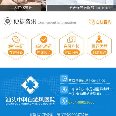
人性化关爱
全天候导医服务
便捷咨讯
在线咨询
Convenient information
解答白斑
绿色通道
白斑症状
推荐医师
在线答疑
在线预约
健康问答
对症就诊
节假日无休息8:00~18:00
广东省汕头市龙湖区泰山路50
号(汕头动车站正对面)
0754-88051666
互联网ICP备案：粤ICP备20004767号