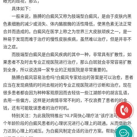
眼光的歧视，那么，
具体如下：
一般来说，胳膊的白癜风又称为肢端型白癜风，是由于皮肤内黑
色素细胞的减少或消失、体内酪胺酶的活性降低，使黑色素无法正常
合并而造成的。白癜风在医学上称之为世界三大皮肤顽疾之一，是一
种易于发现而难于治疗的慢性皮肤疾病，虽然难以治疗，但是并非不
治之症。
而肢端型白癜风是白癜风疾病的其中一种，非常具有扩散性，如
果患者不及时去专业正规医院进行治疗，那么白斑就会非常容易扩散
到全身，所以说选择一家专业的正规医院是非常重要的。
胳膊白癜风容易治愈吗?白癜风专家给出的答案是可以治愈，患者
应当在发现病情的时间去相对的专业正规医院进行诊断和治疗。现在
很多患者都会因为种种客观原因而去轻信一些江湖郎中的胡言乱语，
去用一些偏方，这样是对病情非常不利的，不仅浪费了患者的的金
钱，还有可能耽误患者的治疗时机。
特别关注：为此我院特推出“NLP简快心理疗法”该疗法可针对各
个年龄阶段的白癜风患者的心理状况进行心理上的疏通。从而借助外
力达到心理上的减压。为白癜风制定合适的治疗方案。帮助白癜风患