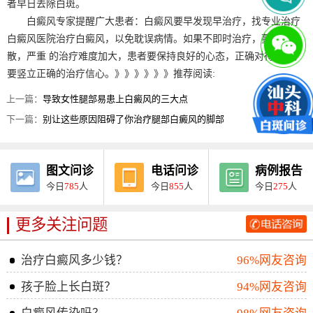
者早日去除白斑。
白癜风专家提醒广大患者：白癜风要早发现早治疗，找专业治疗
白癜风医院治疗白癜风，以免耽误病情。如果不即时治疗，蔓延扩
散，严重 的治疗难度加大，患者要保持良好的心态，正确对待治疗，
要竖立正确的治疗信心。》》》》》》推荐阅读:
上一篇：
导致女性腿部易患上白癜风的三大点
下一篇：
别让这些原因阻碍了你治疗腿部白癜风的脚部
图文问诊
电话问诊
病例报告
今日
785
人
今日
855
人
今日
275
人
更多关注问题
治疗白癜风多少钱？
96%网友咨询
孩子脸上长白斑？
94%网友咨询