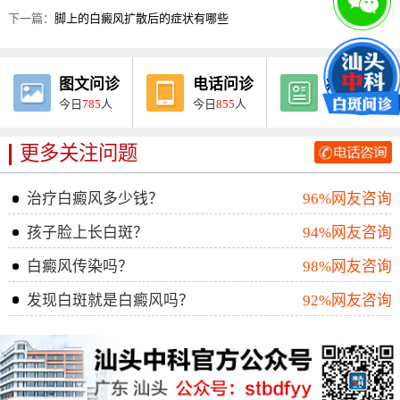
下一篇：
脚上的白癜风扩散后的症状有哪些
图文问诊
电话问诊
病例报告
今日
785
人
今日
855
人
今日
275
人
更多关注问题
治疗白癜风多少钱？
96%网友咨询
孩子脸上长白斑？
94%网友咨询
白癜风传染吗？
98%网友咨询
发现白斑就是白癜风吗？
92%网友咨询