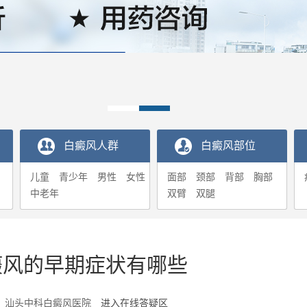
白癜风人群
白癜风部位
儿童
青少年
男性
女性
面部
颈部
背部
胸部
中老年
双臂
双腿
癜风的早期症状有哪些
1-16 汕头中科白癜风医院
进入在线答疑区