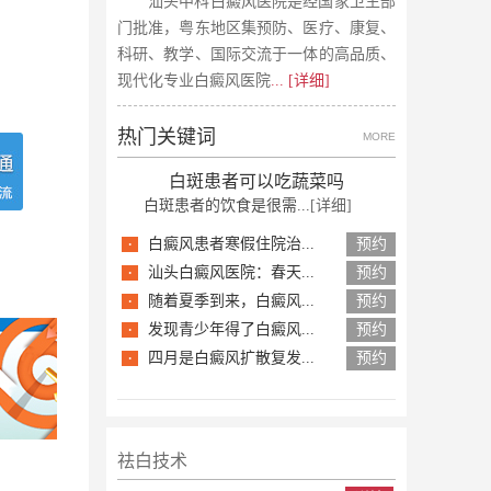
汕头中科白癜风医院是经国家卫生部
门批准，粤东地区集预防、医疗、康复、
科研、教学、国际交流于一体的高品质、
现代化专业白癜风医院
... [详细]
热门关键词
MORE
白斑患者可以吃蔬菜吗
白斑患者的饮食是很需...
[详细]
·
白癜风患者寒假住院治...
预约
·
汕头白癜风医院：春天...
预约
·
随着夏季到来，白癜风...
预约
·
发现青少年得了白癜风...
预约
·
四月是白癜风扩散复发...
预约
祛白技术