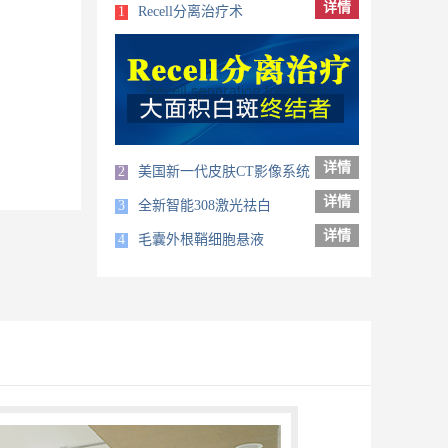
详情
1
Recell分离治疗术
详情
2
美国新一代皮肤CT影像系统
详情
3
全新智能308激光祛白
详情
4
毛囊外根鞘细胞悬液