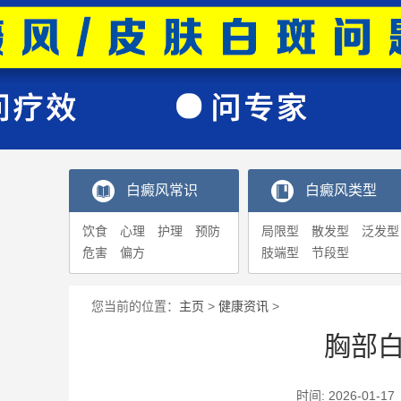
白癜风常识
白癜风类型
饮食
心理
护理
预防
局限型
散发型
泛发型
危害
偏方
肢端型
节段型
您当前的位置：
主页
>
健康资讯
>
胸部
时间: 2026-0