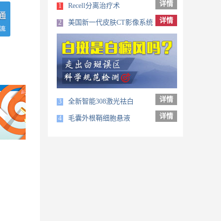
详情
1
Recell分离治疗术
详情
2
美国新一代皮肤CT影像系统
详情
3
全新智能308激光祛白
详情
4
毛囊外根鞘细胞悬液