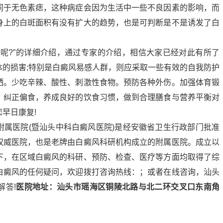
同于无色素痣，这种病症会因为生活中一些不良因素的影响，而
身上的白斑面积有没有扩大的趋势，也是可判断是不是诱发了白
?”的详细介绍，通过专家的介绍，相信大家已经对此有所了
体的损害;特别是白癜风易感人群，则应采取一些有效的自我防护
晒。少吃辛辣、酸性、刺激性食物。预防各种外伤。加强体育锻
。纠正偏食，养成良好的饮食习惯，做到合理膳食与营养平衡对
早日康复!
附属医院(暨汕头中科白癜风医院)是经安徽省卫生行政部门批准
权威医院，也是老牌由白癜风科研机构成立的附属医院。成立以
下，在区域白癜风的科研、预防、检查、医疗等方面均取得了综
白癜风的任何疑问，欢迎拨打咨询热线：；或者在线咨询，汕头
解答!
医院地址：汕头市瑶海区铜陵北路与北二环交叉口东南角