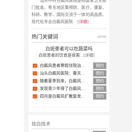
汕头中科白癜风医院是经国家卫生部
门批准，粤东地区集预防、医疗、康复、
科研、教学、国际交流于一体的高品质、
现代化专业白癜风医院
... [详细]
热门关键词
MORE
白斑患者可以吃蔬菜吗
白斑患者的饮食是很需...
[详细]
·
白癜风患者寒假住院治...
预约
·
汕头白癜风医院：春天...
预约
·
随着夏季到来，白癜风...
预约
·
发现青少年得了白癜风...
预约
·
四月是白癜风扩散复发...
预约
祛白技术