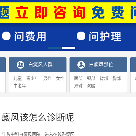
白癜风人群
白癜风部位
儿童
青少年
男性
女性
面部
颈部
背部
胸部
中老年
双臂
双腿
白癜风该怎么诊断呢
1-17 汕头中科白癜风医院
进入在线答疑区