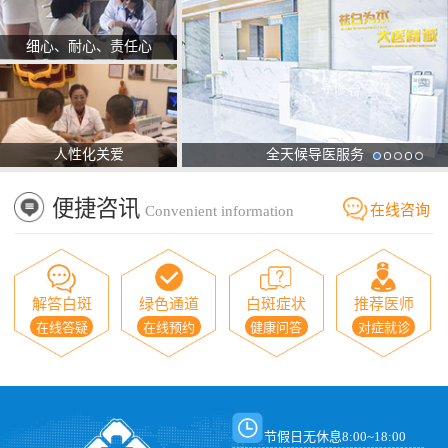
细心、耐心、责任心
人性化关爱
全天候导医服务
便捷咨讯
在线咨询
Convenient information
解答白斑
绿色通道
白斑症状
推荐医师
在线答疑
在线预约
健康问答
对症就诊
节假日无休息8:00~18:00