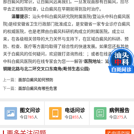
部白癜风的常识，让白癜风远离我们。一旦发现面部有白癜风，应尽
早去正规医院检查，让白癜风在早期就得到及时治疗。
温馨提示：
汕头中科白癜风研究院附属医院(暨汕头中科白癜风医
院)是经安徽省卫生行政部门批准成立，是安徽省一家专业诊疗白癜风
的权威医院，也是老牌由白癜风科研机构成立的附属医院。成立以
来，在各级相关领导的大力关怀与支持下，在区域白癜风的科研、预
防、检查、医疗等方面均取得了综合性的快速发展。如果您还有其他
关于白癜风的任何疑问，欢迎拨打咨询热线：；或者在线咨询，汕头
中科白癜风医院的在线专家会为您一一解答!
医院地址：汕头市瑶海区
铜陵北路与北二环交叉口东南角(毗邻生态公园)
上一篇：
面部白癜风如何预防
下一篇：
面部白癜风有哪些危害
图文问诊
电话问诊
病例报告
今日
785
人
今日
855
人
今日
275
人
更多关注问题