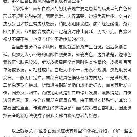
者。那么面部白癜风的症状到底有哪些呢?
专家指出：面部白癫风的初期表现主要是患者的病变呈纯白色圆
形或不规则的脱失斑，表面光滑，边界清楚，边缘色素增多。变白的
皮肤对日光较正常皮肤敏感，稍晒太阳即发红。病程经过缓慢，渐向
四周扩大，互相融合或达到一定程度时停止蔓延，历久不变。白癜风
初期不痛不痒，也没有任何不适症状的产生。
当面部部分色素不均时，皮肤就会逐渐产生白斑，然后逐渐蔓
延。皮损为大小不等的局限性脱失斑，如瓷白色，边界清楚，边缘色
素较正常肤色较浓，新发皮损周围常有暂时性炎性晕轮。皮损数目可
单发或多发，可相融成片。白斑大小不一，形态不规则，患处毛发可
变白。一般无自觉症，面部白癜风在临床被分为两期，一是进展期，
二是稳定期白癜风。所谓进展期就是指白斑不断扩大，而且有新发白
斑，同形反应阳性。而稳定期就是指白斑停止发展，境界清楚，白斑
边缘色素加深。在治疗面部白癜风方面，由于面部的特殊性，其治疗
变得困难重重，传统疗法的弊端更是严重的威胁着面部肌肤，因此选
择安全的新疗法便成了很多面部白癜风患者的祈愿。
以上就是关于“面部白癜风症状有哪些?”的详细介绍，了解一些面