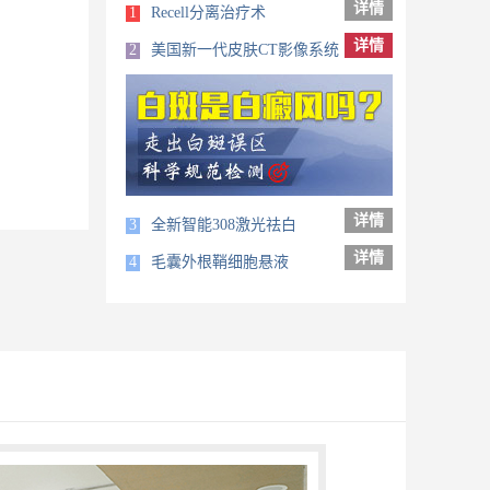
详情
1
Recell分离治疗术
详情
2
美国新一代皮肤CT影像系统
详情
3
全新智能308激光祛白
详情
4
毛囊外根鞘细胞悬液