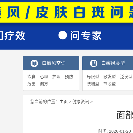
白癜风常识
白癜风类型
饮食
心理
护理
预防
局限型
散发型
泛发型
危害
偏方
肢端型
节段型
您当前的位置：
主页
>
健康资讯
>
面
时间: 2026-0