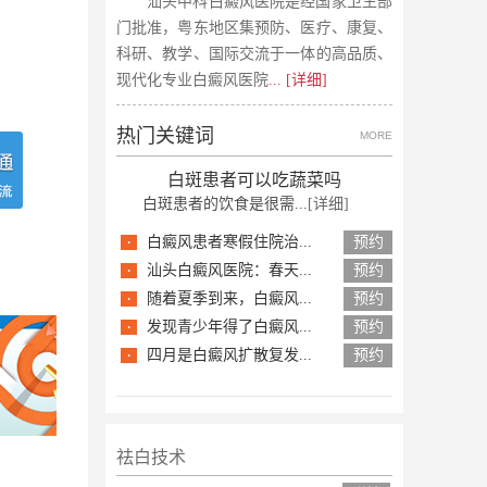
汕头中科白癜风医院是经国家卫生部
门批准，粤东地区集预防、医疗、康复、
科研、教学、国际交流于一体的高品质、
现代化专业白癜风医院
... [详细]
热门关键词
MORE
白斑患者可以吃蔬菜吗
白斑患者的饮食是很需...
[详细]
·
白癜风患者寒假住院治...
预约
·
汕头白癜风医院：春天...
预约
·
随着夏季到来，白癜风...
预约
·
发现青少年得了白癜风...
预约
·
四月是白癜风扩散复发...
预约
祛白技术