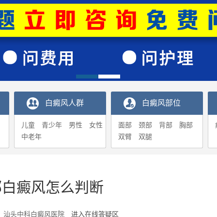
白癜风人群
白癜风部位
儿童
青少年
男性
女性
面部
颈部
背部
胸部
中老年
双臂
双腿
部白癜风怎么判断
1-20 汕头中科白癜风医院
进入在线答疑区