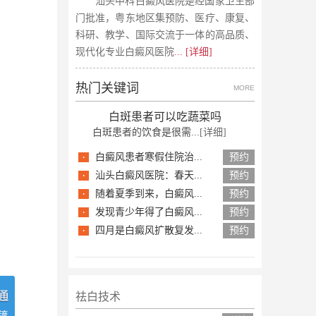
汕头中科白癜风医院是经国家卫生部
门批准，粤东地区集预防、医疗、康复、
科研、教学、国际交流于一体的高品质、
现代化专业白癜风医院
... [详细]
热门关键词
MORE
白斑患者可以吃蔬菜吗
白斑患者的饮食是很需...
[详细]
·
白癜风患者寒假住院治...
预约
·
汕头白癜风医院：春天...
预约
·
随着夏季到来，白癜风...
预约
·
发现青少年得了白癜风...
预约
·
四月是白癜风扩散复发...
预约
祛白技术