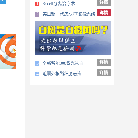
详情
1
Recell分离治疗术
详情
2
美国新一代皮肤CT影像系统
详情
3
全新智能308激光祛白
详情
4
毛囊外根鞘细胞悬液