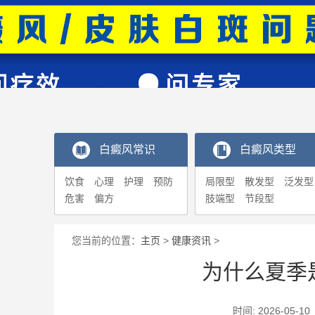
白癜风常识
白癜风类型
饮食
心理
护理
预防
局限型
散发型
泛发型
危害
偏方
肢端型
节段型
您当前的位置：
主页
>
健康资讯
>
为什么夏季
时间: 2026-0