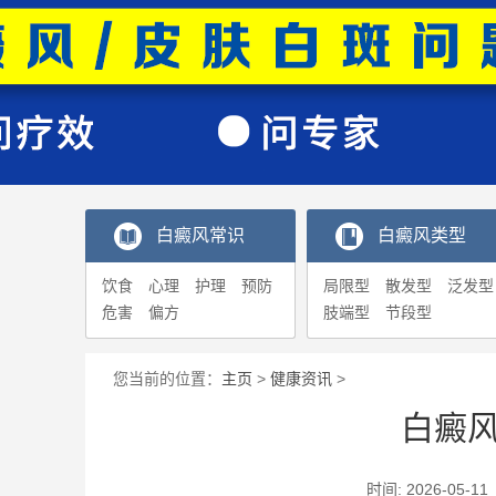
白癜风常识
白癜风类型
饮食
心理
护理
预防
局限型
散发型
泛发型
危害
偏方
肢端型
节段型
您当前的位置：
主页
>
健康资讯
>
白癜
时间: 2026-0