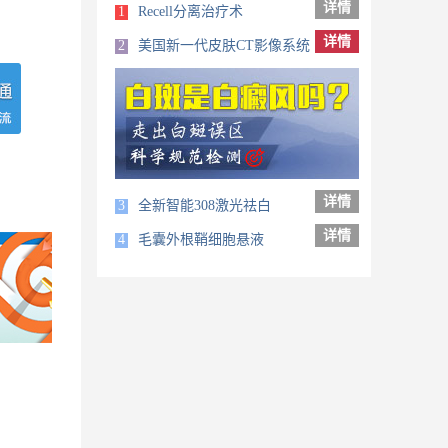
详情
1
Recell分离治疗术
详情
2
美国新一代皮肤CT影像系统
详情
3
全新智能308激光祛白
详情
4
毛囊外根鞘细胞悬液