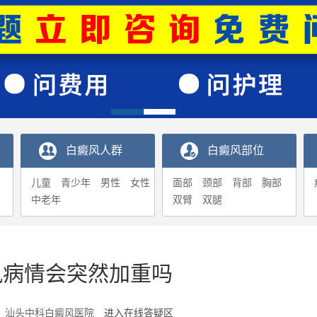
白癜风人群
白癜风部位
儿童
青少年
男性
女性
面部
颈部
背部
胸部
中老年
双臂
双腿
风病情会突然加重吗
5-11 汕头中科白癜风医院
进入在线答疑区