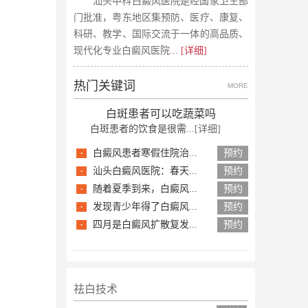
汕头中科白癜风医院是经国家卫生部
门批准，粤东地区集预防、医疗、康复、
科研、教学、国际交流于一体的高品质、
现代化专业白癜风医院
... [详细]
热门关键词
MORE
白斑患者可以吃蔬菜吗
白斑患者的饮食是很需...
[详细]
·
白癜风患者寒假住院治...
预约
·
汕头白癜风医院：春天...
预约
·
随着夏季到来，白癜风...
预约
·
发现青少年得了白癜风...
预约
·
四月是白癜风扩散复发...
预约
祛白技术