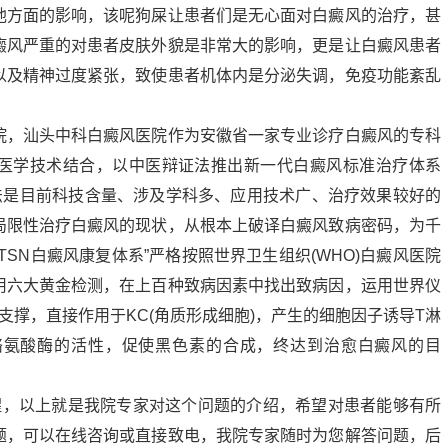
他方面的影响，该呢狗屎让患者们是无心面对白癜风的治疗，甚
癜风严重的对患者皮肤外貌是非常大的影响，更是让白癜风患者
以及精神过度紧张，致使患者机体内是分泌失调，免疫功能紊乱
院，汕头中科白癜风医院作为安徽省一家专业诊疗白癜风的专科
医学技术结合，以中医辩证法推出新一代白癜风标准治疗体系
疗法是目前科技含量、涉及学科多、应用技术广、治疗效果较好的
局限性治疗白癜风的现状，从根本上破译白癜风致病密码，为千
SN白癜风康复体系”严格按照世界卫生组织(WHO)白癜风医院
用六大黄金检测，在上百种致病因素中找出致病因，运用世界仪
支撑，直接作用于KC(角质形成细胞)，产生的细胞因子诱导T淋
络氨酸酶的活性，促使黑色素的合成，终达到治愈白癜风的目
醒，以上就是我院专家对这个问题的介绍，希望对患者能够有所
题，可以在线咨询或直接致电，我院专家随时为您解答问题，后