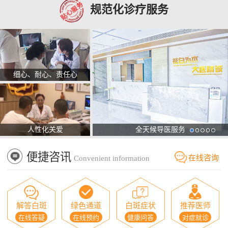
规范化诊疗服务
细心、耐心、责任心
人性化关爱
全天候导医服务
便捷咨讯
在线咨询
Convenient information
解答白斑
绿色通道
白斑症状
推荐医师
在线答疑
在线预约
健康问答
对症就诊