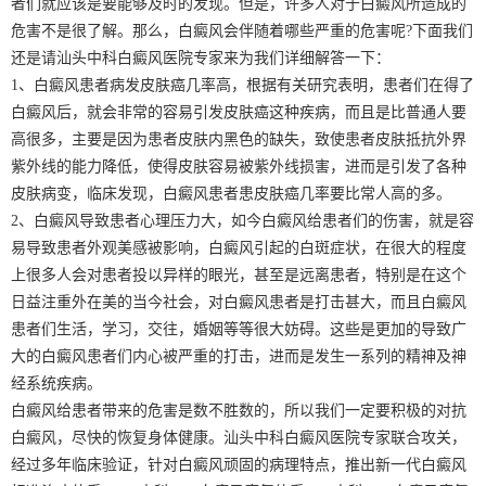
者们就应该是要能够及时的发现。但是，许多人对于白癜风所造成的
危害不是很了解。那么，白癜风会伴随着哪些严重的危害呢?下面我们
还是请汕头中科白癜风医院专家来为我们详细解答一下：
1、白癜风患者病发皮肤癌几率高，根据有关研究表明，患者们在得了
白癜风后，就会非常的容易引发皮肤癌这种疾病，而且是比普通人要
高很多，主要是因为患者皮肤内黑色的缺失，致使患者皮肤抵抗外界
紫外线的能力降低，使得皮肤容易被紫外线损害，进而是引发了各种
皮肤病变，临床发现，白癜风患者患皮肤癌几率要比常人高的多。
2、白癜风导致患者心理压力大，如今白癜风给患者们的伤害，就是容
易导致患者外观美感被影响，白癜风引起的白斑症状，在很大的程度
上很多人会对患者投以异样的眼光，甚至是远离患者，特别是在这个
日益注重外在美的当今社会，对白癜风患者是打击甚大，而且白癜风
患者们生活，学习，交往，婚姻等等很大妨碍。这些是更加的导致广
大的白癜风患者们内心被严重的打击，进而是发生一系列的精神及神
经系统疾病。
白癜风给患者带来的危害是数不胜数的，所以我们一定要积极的对抗
白癜风，尽快的恢复身体健康。汕头中科白癜风医院专家联合攻关，
经过多年临床验证，针对白癜风顽固的病理特点，推出新一代白癜风