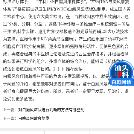
标准治疗体系——“中科TSN白癜风康复体系”。“中科TSN白癜风康复
体系”严格按照世界卫生组织(WHO)白癜风医院标准制定，成立国内黄
金检验中心，使用六大黄金检测，在上百种致因素中找出致病因，通
过“分类、分期、分型”，遵循“科学诊断→多维治疗→系统调理→愈后
干预”的科学步骤，运用世界仪器极速全激光系统再辅以8大疗法技术
为支撑，直接作用于KC(角质形成细胞)，产生的细胞因子诱导T淋巴
细胞凋亡开始控制病情，逐步增加络氨酸酶的活性，促使黑色素的合
成，再结合经典的中医辨证论治及先进的西医治疗技术，并根据检测
的结果进行科学的组合、多维立体的综合治疗，能够调节机体免疫，
终达到治愈白癜风的目的。》》》推荐阅读
白癜风会伴随着哪些严重的危害?专家温馨提醒，以上就是我院专家关
于问题的介绍，希望能够对患者们有帮助，鉴于白癜风是严重的对患
者们身心健康巨大的伤害，所以，患者们一定要早发现，早治疗，避
免受到更多危害。
上一篇：
对白癜风症状进行判断的方法有哪些呢
下一篇：
白癜风何故会复发