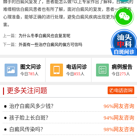
棘手的白癜风复发了，患者能怎么做?以上专家作出了解释，白癜风的
难缠相信白癜风患者也有所了解，面对白癜风的复发，患者一定要有
心理准备，能够正确的进行处理，避免白癜风疾病出现更为严重的危
害。
上一篇：
为什么冬季白癜风也会复发呢
下一篇：
外面有一些治疗白癜风的偏方可信吗
图文问诊
电话问诊
病例报告
今日
785
人
今日
855
人
今日
275
人
更多关注问题
治疗白癜风多少钱？
96%网友咨询
孩子脸上长白斑？
94%网友咨询
白癜风传染吗？
98%网友咨询