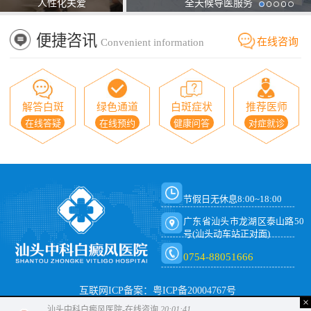
人性化关爱
全天候导医服务
便捷咨讯
在线咨询
Convenient information
解答白斑
绿色通道
白斑症状
推荐医师
在线答疑
在线预约
健康问答
对症就诊
节假日无休息8:00~18:00
广东省汕头市龙湖区泰山路50
号(汕头动车站正对面)
0754-88051666
互联网ICP备案：粤ICP备20004767号
×
汕头中科白癜风医院-在线咨询
20:01:42