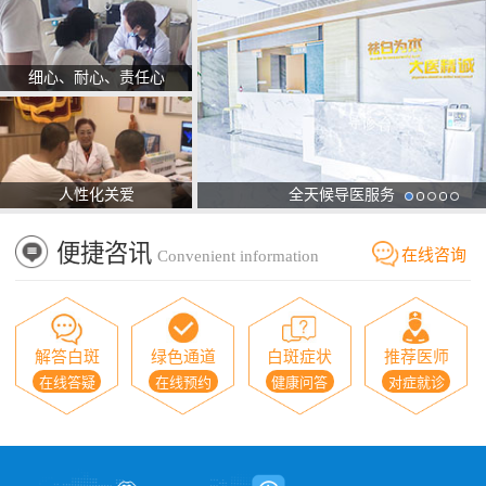
细心、耐心、责任心
人性化关爱
全天候导医服务
便捷咨讯
在线咨询
Convenient information
解答白斑
绿色通道
白斑症状
推荐医师
在线答疑
在线预约
健康问答
对症就诊