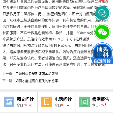
国引进治疗白癜风的尖端设备，采用的美国Xtrac308nm极速全激光诊
疗系统是目前国内外治疗白癜风较好的选择。通过308nm的激光光束
直接作用于白斑部位，促进T淋巴细胞凋亡，即针对白癜风的发病原
因，从根本上解决白癜风的破坏问题，具有抗复发的作用。该系统在
治疗的同时，无任何毒副作用，适用于各种类型的白斑。针对不适合
长期服药、不适合做黑色素种植、孕妇、儿童，308nm准分子激光治
疗系统是疗法，总治疗有效率为98.5%。《《《推荐阅读
得了白癜风用药物治疗效果如何?的专家表示，白癜风因其治疗难度
大，造成患者皮肤损伤面积不断增多。药物治疗白癜风虽有明显效
果，却无法治愈该病。患者想要治愈白癜风，还应选择专业的治疗方
法，只有专业的治疗方法，可使患者远离病痛折磨，早日恢复健康。
上一篇：
白癜风患者早期该怎么治愈呢
下一篇：
如何才能提高白癜风的治愈率
图文问诊
电话问诊
病例报告
今日
785
人
今日
855
人
今日
275
人