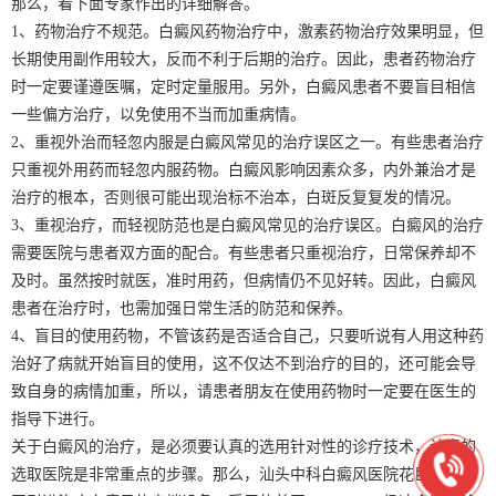
那么，看下面专家作出的详细解答。
1、药物治疗不规范。白癜风药物治疗中，激素药物治疗效果明显，但
长期使用副作用较大，反而不利于后期的治疗。因此，患者药物治疗
时一定要谨遵医嘱，定时定量服用。另外，白癜风患者不要盲目相信
一些偏方治疗，以免使用不当而加重病情。
2、重视外治而轻忽内服是白癜风常见的治疗误区之一。有些患者治疗
只重视外用药而轻忽内服药物。白癜风影响因素众多，内外兼治才是
治疗的根本，否则很可能出现治标不治本，白斑反复复发的情况。
3、重视治疗，而轻视防范也是白癜风常见的治疗误区。白癜风的治疗
需要医院与患者双方面的配合。有些患者只重视治疗，日常保养却不
及时。虽然按时就医，准时用药，但病情仍不见好转。因此，白癜风
患者在治疗时，也需加强日常生活的防范和保养。
4、盲目的使用药物，不管该药是否适合自己，只要听说有人用这种药
治好了病就开始盲目的使用，这不仅达不到治疗的目的，还可能会导
致自身的病情加重，所以，请患者朋友在使用药物时一定要在医生的
指导下进行。
关于白癜风的治疗，是必须要认真的选用针对性的诊疗技术，认真的
选取医院是非常重点的步骤。那么，汕头中科白癜风医院花巨资从美