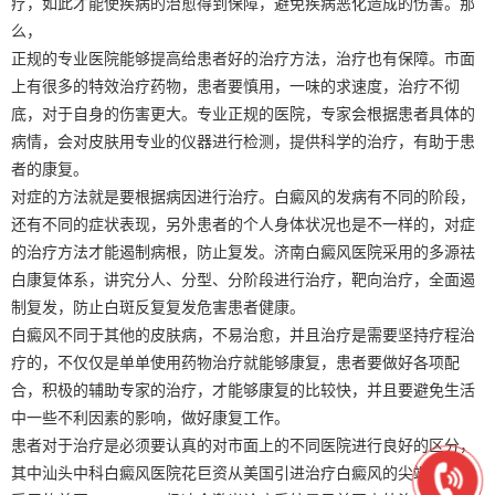
疗，如此才能使疾病的治愈得到保障，避免疾病恶化造成的伤害。那
么，
正规的专业医院能够提高给患者好的治疗方法，治疗也有保障。市面
上有很多的特效治疗药物，患者要慎用，一味的求速度，治疗不彻
底，对于自身的伤害更大。专业正规的医院，专家会根据患者具体的
病情，会对皮肤用专业的仪器进行检测，提供科学的治疗，有助于患
者的康复。
对症的方法就是要根据病因进行治疗。白癜风的发病有不同的阶段，
还有不同的症状表现，另外患者的个人身体状况也是不一样的，对症
的治疗方法才能遏制病根，防止复发。济南白癜风医院采用的多源祛
白康复体系，讲究分人、分型、分阶段进行治疗，靶向治疗，全面遏
制复发，防止白斑反复复发危害患者健康。
白癜风不同于其他的皮肤病，不易治愈，并且治疗是需要坚持疗程治
疗的，不仅仅是单单使用药物治疗就能够康复，患者要做好各项配
合，积极的辅助专家的治疗，才能够康复的比较快，并且要避免生活
中一些不利因素的影响，做好康复工作。
患者对于治疗是必须要认真的对市面上的不同医院进行良好的区分，
其中汕头中科白癜风医院花巨资从美国引进治疗白癜风的尖端设备，