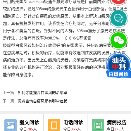
采用的美国Xtrac308nm极速全激光诊疗系统是目前国内外治疗白癜风
较好的选择。通过308nm的激光光束直接作用于白斑部位，促进T淋巴
细胞凋亡，即针对白癜风的发病原因，从根本上解决白癜风的破坏问
题，具有抗复发的作用。该系统在治疗的同时，无任何毒副作用，适
用于各种类型的白斑。针对不同的人群，308nm准分子激光治疗系统
是疗法，总治疗有效率为98.5%。《《《推荐阅读
肢端型白癜风该如何治疗效果好?的专家表示，任何疾病只要患者能够
在患病早期时，积极的治疗，就能够有效遏制住疾病的发展，加大疾
病的治愈率。因此患上白癜风的患者，必须要在患病初期时，积极选
择专业的诊疗机构进行诊治，另外积极做好疾病的护理措施，如此才
能保障自身健康。
上一篇：
如何才能提高白癜风的治愈率
下一篇：
患者咨询白癜风是有哪些症状
图文问诊
电话问诊
病例报告
今日
785
人
今日
855
人
今日
275
人