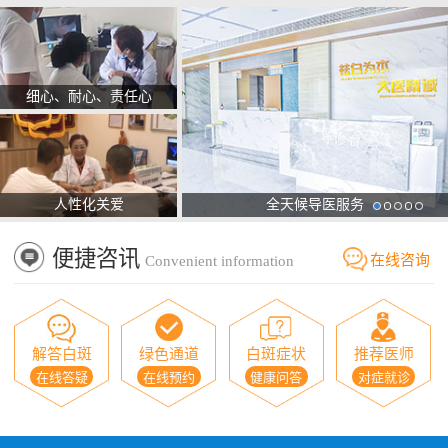
细心、耐心、责任心
人性化关爱
全天候导医服务
便捷咨讯
在线咨询
Convenient information
解答白斑
绿色通道
白斑症状
推荐医师
在线答疑
在线预约
健康问答
对症就诊