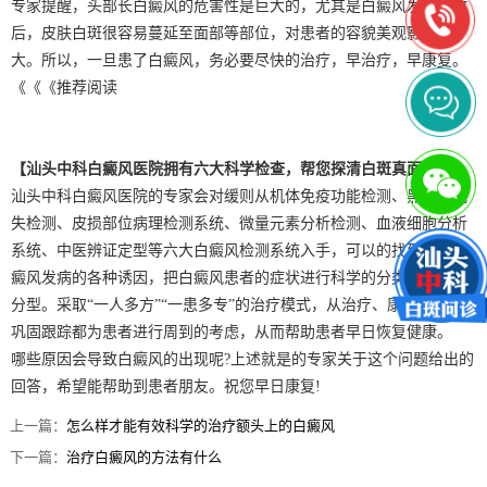
专家提醒，头部长白癜风的危害性是巨大的，尤其是白癜风发生扩散
后，皮肤白斑很容易蔓延至面部等部位，对患者的容貌美观影响更
大。所以，一旦患了白癜风，务必要尽快的治疗，早治疗，早康复。
《《《推荐阅读
【汕头中科白癜风医院拥有六大科学检查，帮您探清白斑真面目】
汕头中科白癜风医院的专家会对缓则从机体免疫功能检测、黑色素脱
失检测、皮损部位病理检测系统、微量元素分析检测、血液细胞分析
系统、中医辨证定型等六大白癜风检测系统入手，可以的找到导致白
癜风发病的各种诱因，把白癜风患者的症状进行科学的分类、分期、
分型。采取“一人多方”“一患多专”的治疗模式，从治疗、康复到愈后
巩固跟踪都为患者进行周到的考虑，从而帮助患者早日恢复健康。
哪些原因会导致白癜风的出现呢?上述就是的专家关于这个问题给出的
回答，希望能帮助到患者朋友。祝您早日康复!
上一篇：
怎么样才能有效科学的治疗额头上的白癜风
下一篇：
治疗白癜风的方法有什么