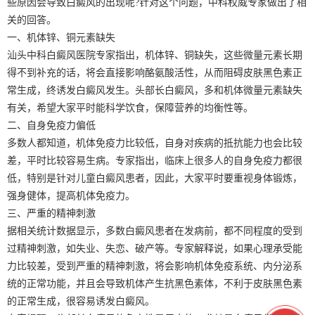
些原因会导致白癜风的出现呢?针对这个问题，中科权威专家做出了相
关的回答。
一、机体锌、铜元素缺失
汕头中科白癜风医院专家指出，机体锌、铜缺失，这些微量元素长期
得不到补充的话，将会直接影响酪氨酸活性，从而阻碍皮肤黑色素正
常生成，终诱发白癜风发生。头部长白癜风，多和机体微量元素缺失
有关，希望大家平时能科学饮食，保障营养的均衡性等。
二、自身免疫力偏低
多数人都知道，机体免疫力比较低，自身对疾病的抵抗能力也会比较
差，平时比较容易生病。专家指出，临床上很多人的自身免疫力都很
低，特别是针对儿童白癜风患者，因此，大家平时要重视身体锻炼，
强身健体，提高机体免疫力。
三、严重的精神刺激
据相关统计数据显示，多数白癜风患者在发病前，都不同程度的受到
过精神刺激，如失业、失恋、破产等。专家解释说，如果心理承受能
力比较差，受到严重的精神刺激，将会影响机体免疫系统、内分泌系
统的正常功能，并且会导致机体产生抗黑色素体，不利于皮肤黑色素
的正常生成，很容易诱发白癜风。