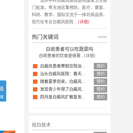
汕头中科白癜风医院是经国家卫生部
门批准，粤东地区集预防、医疗、康复、
科研、教学、国际交流于一体的高品质、
现代化专业白癜风医院
... [详细]
热门关键词
MORE
白斑患者可以吃蔬菜吗
白斑患者的饮食是很需...
[详细]
·
白癜风患者寒假住院治...
预约
·
汕头白癜风医院：春天...
预约
·
随着夏季到来，白癜风...
预约
·
发现青少年得了白癜风...
预约
·
四月是白癜风扩散复发...
预约
祛白技术