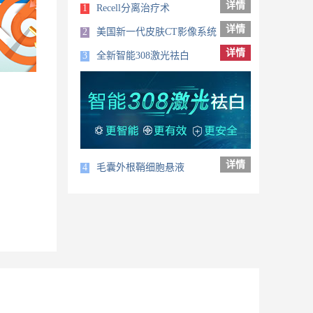
详情
1
Recell分离治疗术
详情
2
美国新一代皮肤CT影像系统
详情
3
全新智能308激光祛白
详情
4
毛囊外根鞘细胞悬液