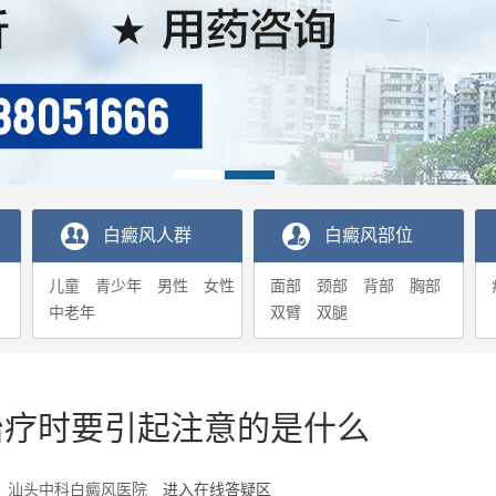
白癜风人群
白癜风部位
儿童
青少年
男性
女性
面部
颈部
背部
胸部
中老年
双臂
双腿
治疗时要引起注意的是什么
5-13 汕头中科白癜风医院
进入在线答疑区