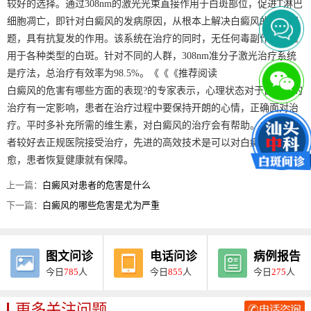
较好的选择。通过308nm的激光光束直接作用于白斑部位，促进T淋巴
细胞凋亡，即针对白癜风的发病原因，从根本上解决白癜风的破坏问
题，具有抗复发的作用。该系统在治疗的同时，无任何毒副作用，适
用于各种类型的白斑。针对不同的人群，308nm准分子激光治疗系统
是疗法，总治疗有效率为98.5%。《《《推荐阅读
白癜风的危害有哪些方面的表现?的专家表示，心理状态对于白癜风的
治疗有一定影响，患者在治疗过程中要保持开朗的心情，正确面对治
疗。平时多补充所需的维生素，对白癜风的治疗会有帮助。白癜风患
者较好去正规医院接受治疗，先进的高效技术是可以对白癜风进行治
愈，患者恢复健康就有保障。
上一篇：
白癜风对患者的危害是什么
下一篇：
白癜风的哪些危害是尤为严重
图文问诊
电话问诊
病例报告
今日
785
人
今日
855
人
今日
275
人
更多关注问题