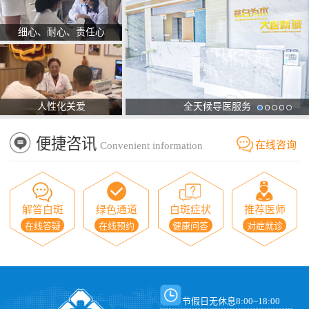
细心、耐心、责任心
人性化关爱
全天候导医服务
便捷咨讯
在线咨询
Convenient information
解答白斑
绿色通道
白斑症状
推荐医师
在线答疑
在线预约
健康问答
对症就诊
节假日无休息8:00~18:00