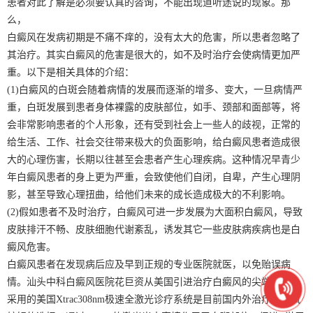
患者对此了解是必须要认真的咨询，不能出现道听途说的现象。那
么，
白癜风在发病初期是不痛不痒的，没有太大的危害，所以患者忽略了
其治疗。其实白癜风的危害是很大的，如不及时治疗会使病情更加严
重。以下是相关具体的介绍：
(1)白癜风的白斑会随着病情的发展而逐渐的增多、变大，一旦病情严
重，白斑发展到患者身体裸露的皮肤部位，如手、颈部和面部等，将
会非常影响患者的个人形象，还有受到社会上一些人的歧视，正常的
给生活、工作、社会交往带来极大的负面影响，给白癜风患者造成很
大的心理伤害，长期以往甚至会患者产生心理疾病。这种情况早青少
年白癜风患者的身上更为严重，会致使他们自闭，自卑，产生心理阴
影，甚至导致心理扭曲，给他们未来的成长造成极大的不利影响。
(2)假如患者不及时治疗，白癜风可进一步发展为大面积白癜风，导致
皮肤排汗不畅、皮肤细胞代谢紊乱，诱发其它一些皮肤病疾病也是白
癜风危害。
白癜风患者在发现病后应及早到正规的专业医院就医，以免贻误病
情。汕头中科白癜风医院花巨资从美国引进治疗白癜风的尖端设备，
采用的美国Xtrac308nm极速全激光诊疗系统是目前国内外治疗白癜风