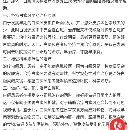
注。那么，白癜风怎样治疗才是算正规?希望下面的回答能给您带来帮
助。
一、坚持白癜风早期治疗原则
由于发病早期的白癜风皮损白斑面积小，并且患处皮肤黑色素缺失的
少，此时白斑还属于不完全性白斑，治疗起来不仅能及时遏制白斑扩
散蔓延，治疗效果还比较理想，疗效明显，患者更容易康复，是治好
白癜风的时期。因此，白癜风患者应坚持早期治疗原则，争取在发病
时间去医院接受专业正规的治疗，早治疗，才能早康复。
二、接受科学规范性的治疗
治疗白癜风，患者一定不能病急乱投医，因为白癜风是一种病情复杂
的皮肤病，治疗白癜风要讲究对症性，科学规范性对症治疗是治好白
癜风的关键，希望白癜风患者能够慎重选择医院，科学治疗。
三、做好护理，辅助治疗白癜风
白癜风患者在接受专业正规治疗的同时，较好能做好日常个人护理，
这不仅有助于预防白癜风扩散，对于辅助治疗白癜风还会起到不可忽
视的作用。鉴于此，白癜风患者在日常饮食方面应对辣物、海鲜及羊
肉等刺激性食物忌口，适量吃些动物肝、瘦肉、坚果等锌、铜高含量
的食物;做好皮肤防晒措施，预防外伤，避免皮肤受到化学性刺激等;适