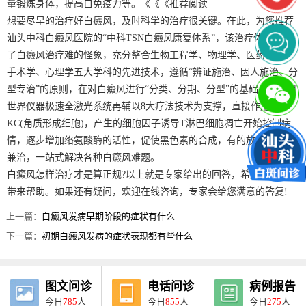
量锻炼身体，提高自免疫力等。《《《推荐阅读
想要尽早的治疗好白癜风，及时科学的治疗很关键。在此，为您推荐
汕头中科白癜风医院的“中科TSN白癜风康复体系”，该治疗体系打破
了白癜风治疗难的怪象，充分整合生物工程学、物理学、医药化学、
手术学、心理学五大学科的先进技术，遵循“辨证施治、因人施治、分
型专治”的原则，在对白癜风进行“分类、分期、分型”的基础上，运用
世界仪器极速全激光系统再辅以8大疗法技术为支撑，直接作用于
KC(角质形成细胞)，产生的细胞因子诱导T淋巴细胞凋亡开始控制病
情，逐步增加络氨酸酶的活性，促使黑色素的合成，有的放矢、标本
兼治，一站式解决各种白癜风难题。
白癜风怎样治疗才是算正规?以上就是专家给出的回答，希望能给患者
带来帮助。如果还有疑问，欢迎在线咨询，专家会给您满意的答复!
上一篇：
白癜风发病早期阶段的症状有什么
下一篇：
初期白癜风发病的症状表现都有些什么
图文问诊
电话问诊
病例报告
今日
785
人
今日
855
人
今日
275
人