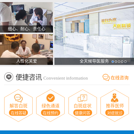
细心、耐心、责任心
人性化关爱
全天候导医服务
便捷咨讯
在线咨询
Convenient information
解答白斑
绿色通道
白斑症状
推荐医师
在线答疑
在线预约
健康问答
对症就诊