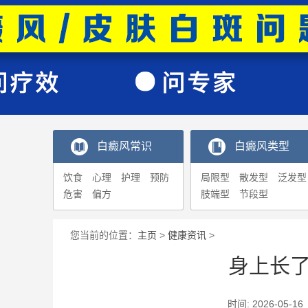
白癜风常识
白癜风类型
饮食
心理
护理
预防
局限型
散发型
泛发型
危害
偏方
肢端型
节段型
您当前的位置：
主页
>
健康资讯
>
身上长
时间: 2026-0