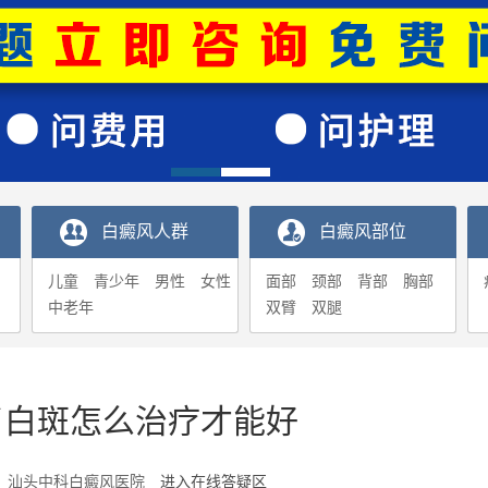
白癜风人群
白癜风部位
儿童
青少年
男性
女性
面部
颈部
背部
胸部
中老年
双臂
双腿
了白斑怎么治疗才能好
5-16 汕头中科白癜风医院
进入在线答疑区