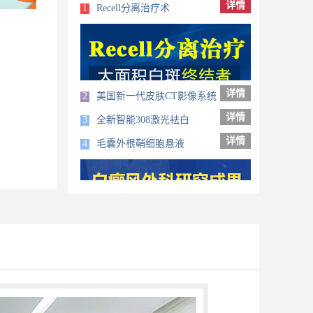
详情
1
Recell分离治疗术
详情
2
美国新一代皮肤CT影像系统
详情
3
全新智能308激光祛白
详情
4
毛囊外根鞘细胞悬液