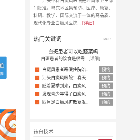
汕头中科白癜风医院是经国家卫生部
门批准，粤东地区集预防、医疗、康复、
科研、教学、国际交流于一体的高品质、
现代化专业白癜风医院
... [详细]
热门关键词
MORE
白斑患者可以吃蔬菜吗
白斑患者的饮食是很需...
[详细]
·
白癜风患者寒假住院治...
预约
·
汕头白癜风医院：春天...
预约
·
随着夏季到来，白癜风...
预约
·
发现青少年得了白癜风...
预约
·
四月是白癜风扩散复发...
预约
祛白技术