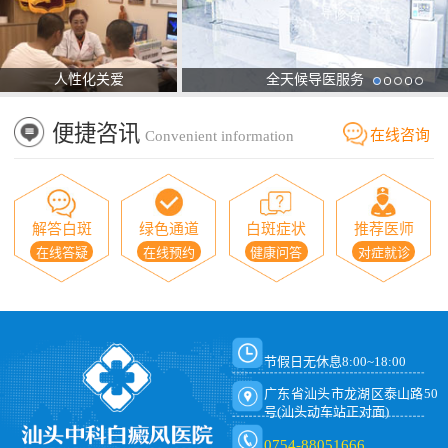
人性化关爱
全天候导医服务
便捷咨讯
在线咨询
Convenient information
解答白斑
绿色通道
白斑症状
推荐医师
在线答疑
在线预约
健康问答
对症就诊
节假日无休息8:00~18:00
广东省汕头市龙湖区泰山路50
号(汕头动车站正对面)
0754-88051666