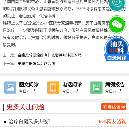
了国内黄金检验中心，让患者能够知道自己的白癜风为何发生，强大
的医疗团队和设备让患者能够放心治疗，26806例康复患者是我院实力
的见证，看白癜风，认准中科!
胳膊上长了白斑该怎么办?医院专家温馨提醒：患了白癜风患者不能盲
目治疗，一定要及时到正规医院诊治，虽然白癜风病情特殊，但患者
只有及时治疗，把握治疗的时机，做好日常护理，白癜风是完全可以
康复的。
上一篇：
白癜风想要治好有什么要特别注意的吗
下一篇：
皮肤白斑怎么治疗合适
图文问诊
电话问诊
病例报告
今日
785
人
今日
855
人
今日
275
人
更多关注问题
治疗白癜风多少钱？
96%网友咨询