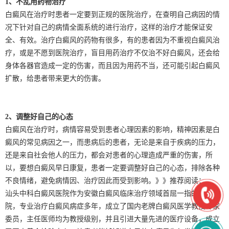
1、不乱用药物治疗
白癜风在治疗时患者一定要到正规的医院治疗，在查明自己病因的情
况下针对自己的病情全面系统的进行治疗，这样的治疗才能保证安
全、有效。治疗白癜风的药物有很多，有的患者因为不重视白癜风治
疗，或是不愿到医院治疗，盲目用药治疗不仅治不好白癜风，还会给
身体各器官造成一定的伤害，而且因为用药不当，还可能引起白癜风
扩散，给患者带来更大的伤害。
2、调整好自己的心态
白癜风在治疗时，病情容易受到患者心理因素的影响，精神因素是白
癜风的常见病因之一，而患病后的患者，无论是来自于疾病的压力，
还是来自社会他人的压力，都会对患者的心理造成严重的伤害，所
以，要想白癜风早日康复，患者一定要调整好自己的心态，排除各种
不良情绪，避免病情因、治疗因此而受到影响。》》推荐阅读：
汕头中科白癜风医院作为安徽白癜风临床治疗领域首屈一指的专科医
院，专业治疗白癜风病症多年，成立了国内老牌白癜风医学教授专家
委员，主任医师均为教授级别，并且引进大量先进的医疗设备，成立