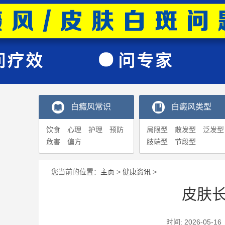
白癜风常识
白癜风类型
饮食
心理
护理
预防
局限型
散发型
泛发型
危害
偏方
肢端型
节段型
您当前的位置：
主页
>
健康资讯
>
皮肤
时间: 2026-0