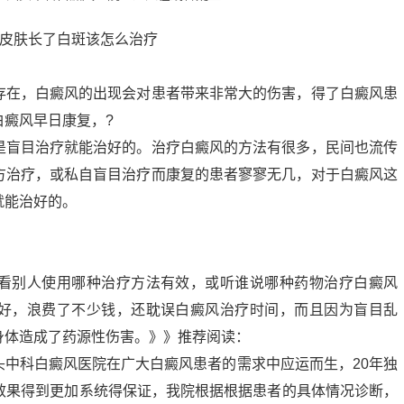
存在，白癜风的出现会对患者带来非常大的伤害，得了白癜风患
白癜风早日康复，?
是盲目治疗就能治好的。治疗白癜风的方法有很多，民间也流传
方治疗，或私自盲目治疗而康复的患者寥寥无几，对于白癜风这
就能治好的。
看别人使用哪种治疗方法有效，或听谁说哪种药物治疗白癜风
好，浪费了不少钱，还耽误白癜风治疗时间，而且因为盲目乱
身体造成了药源性伤害。》》推荐阅读：
头中科白癜风医院在广大白癜风患者的需求中应运而生，20年独
疗效果得到更加系统得保证，我院根据根据患者的具体情况诊断，