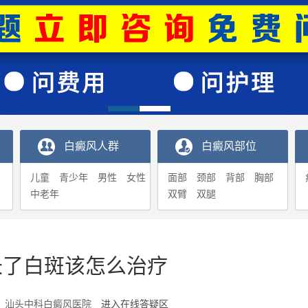
白癜风人群
白癜风部位
儿童
青少年
男性
女性
面部
颈部
背部
胸部
中老年
双臂
双腿
长了白斑该怎么治疗
5-16 汕头中科白癜风医院
进入在线答疑区