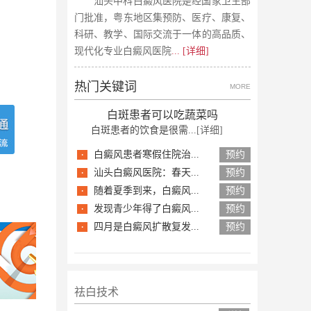
汕头中科白癜风医院是经国家卫生部
门批准，粤东地区集预防、医疗、康复、
科研、教学、国际交流于一体的高品质、
现代化专业白癜风医院
... [详细]
热门关键词
MORE
白斑患者可以吃蔬菜吗
白斑患者的饮食是很需...
[详细]
·
白癜风患者寒假住院治...
预约
·
汕头白癜风医院：春天...
预约
·
随着夏季到来，白癜风...
预约
·
发现青少年得了白癜风...
预约
·
四月是白癜风扩散复发...
预约
祛白技术