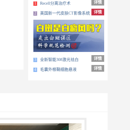
详情
1
Recell分离治疗术
详情
2
美国新一代皮肤CT影像系统
详情
3
全新智能308激光祛白
详情
4
毛囊外根鞘细胞悬液