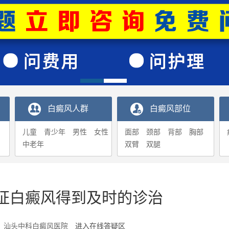
白癜风人群
白癜风部位
儿童
青少年
男性
女性
面部
颈部
背部
胸部
中老年
双臂
双腿
证白癜风得到及时的诊治
5-16 汕头中科白癜风医院
进入在线答疑区