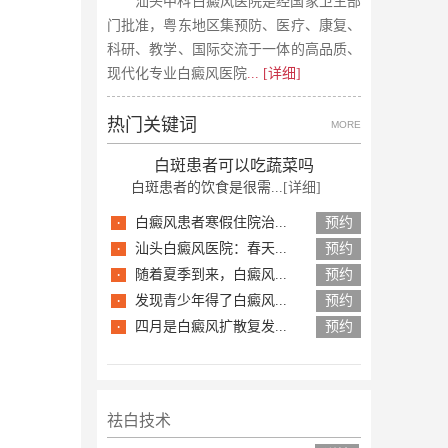
汕头中科白癜风医院是经国家卫生部
门批准，粤东地区集预防、医疗、康复、
科研、教学、国际交流于一体的高品质、
现代化专业白癜风医院
... [详细]
热门关键词
MORE
白斑患者可以吃蔬菜吗
白斑患者的饮食是很需...
[详细]
·
白癜风患者寒假住院治...
预约
·
汕头白癜风医院：春天...
预约
·
随着夏季到来，白癜风...
预约
·
发现青少年得了白癜风...
预约
·
四月是白癜风扩散复发...
预约
祛白技术