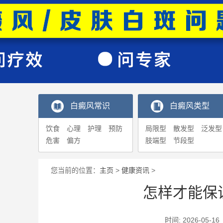
白癜风常识
白癜风类型
饮食
心理
护理
预防
局限型
散发型
泛发型
危害
偏方
肢端型
节段型
您当前的位置：
主页
>
健康资讯
>
怎样才能保
时间: 2026-0