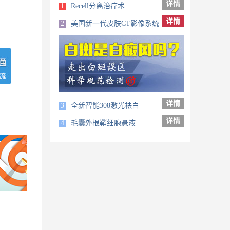
详情
1
Recell分离治疗术
详情
2
美国新一代皮肤CT影像系统
详情
3
全新智能308激光祛白
详情
4
毛囊外根鞘细胞悬液