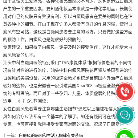
由于女性天生爱漂亮，各种化妆品当然必不可少，这也是造就白癜风
产生的一个重要因素，要知道化妆品本来就是一种化学用品，长期使
用对自己的皮肤只有弊没有利，所以白癜风患者在爱美的同时也在注
意各种小的细节。在由于现在许多人都没有良好的作息习惯，使得白
癜风有空可钻，这也是白癜风患者要注意的地方，只要做好这些方面
的预防工作，白癜风也是能很好的预防的。
专家建议，如果得了白癜风一定要及时的接受治疗，这样才能增大白
癜风康复的机率。
汕头中科白癜风医院特别采用“TSN康复体系”根据每位患者的不同情
况有针对性的进行治疗，汕头中科白癜风医院花巨资从美国引进治疗
白癜风的尖端设备，采用的极速全激光系统是目前国内外治疗白癜风
较好的选择，也是安徽省一家引进美国Xtrac308nm极速全激光诊疗系
统的专科医院。而且对于一些孕妇、儿童、体质虚弱的特殊人群同样
适用。《《《推荐阅读：
女性白癜风患者需要注意哪些生活细节?通过以上描述相信大家对白癜
风如何治疗应该都有一个基本的了解了。如还有疑问可在线咨询我们
专家，也可直接到我院接受专家面对面的交流。祝您早日康复!
上一篇：
白癜风的病因和生活无规律有关系吗