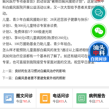
癜风医疗专项基金会》启动全国“暑期白癜风援助计划”，这是汕头中
科白癜风医院开展公益活动以来，又一次大型给予患者关爱的援助活
动。
儿童、青少年白癜风援助计划：28天还您孩子健康与快乐!
计划1、免300元儿童特诊专家亲诊费;
计划2、免费体验5个308极速光斑
计划3、享60元6项儿童病因检测(原价260元);
计划4、100万援助基金力助儿童、青少年祛白。
怎么样才能预防儿童面部白癜风的发生?通过以上描述相信大家对白癜
风如何治疗应该都有一个基本的了解了。如还有疑问可在线咨询我们
专家，也可直接到我院接受专家面对面的交流。祝您早日康复!
上一篇：
良好的生活习惯对白癜风治疗的影响
下一篇：
白癜风患者要不要避免紫外线的照射
图文问诊
电话问诊
病例报告
今日
785
人
今日
855
人
今日
275
人