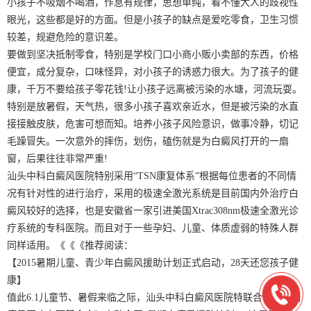
小孩子不吸烟不喝酒，作息有规律，思想单纯，看不懂大人的歧视性
眼光，这些都是好的方面。但是小孩子的缺点是爱吃零食，卫生习惯
较差，规避危险的意识差。
要做到坚决抵制零食，特别是学校门口小商小贩小卖部的东西，价格
便宜，成分复杂，口味怪异，对小孩子的诱惑力很大。为了孩子的健
康，千万不要给孩子零花钱!让小孩子远离被污染的水塘，河流玩耍。
特别是放暑假，天气热，很多小孩子喜欢亲近水，但是被污染的水直
接接触皮肤，危害可想而知。培养小孩子风险意识，做事冷静，切记
毛躁冒失。一次意外的摔伤，划伤，磕伤就是为白癜风打开的一扇
窗，后果往往非常严重!
汕头中科白癜风医院特别采用“TSN康复体系”根据每位患者的不同情
况有针对性的进行治疗，采用的极速全激光系统是目前国内外治疗白
癜风较好的选择，也是安徽省一家引进美国Xtrac308nm极速全激光诊
疗系统的专科医院。而且对于一些孕妇、儿童、体质虚弱的特殊人群
同样适用。《《《推荐阅读：
【2015暑期儿童、青少年白癜风援助计划正式启动，28天还您孩子健
康】
值此6.1儿童节、暑假来临之际，汕头中科白癜风医院特联合《中科白