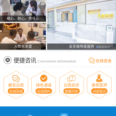
细心、耐心、责任心
人性化关爱
全天候导医服务
便捷咨讯
在线咨询
Convenient information
解答白斑
绿色通道
白斑症状
推荐医师
在线答疑
在线预约
健康问答
对症就诊