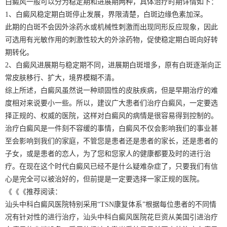
白癜风一般可以分为稳定期和进展期两种，具体治疗时期详情如下：
1、白癜风稳定期白斑停止发展，界限清楚，白斑边缘色素加深。
此期的白斑不会因外涂药水或机械性刺激而出现同形反应现象，因此
可选用有光敏作用的刺激性较大的外涂药物，促使稳定期白斑向好转
期转化。
2、白癜风进展期与稳定期不同，进展期白斑增多，原有白斑逐渐向正
常皮肤移行、扩大，境界模糊不清。
综上所述，白癜风虽然说一种顽固性的皮肤疾病，但是早期治疗的难
度相对来说要小一些。所以，建议广大患者们治疗白癜风，一定要选
择正规的、权威的医院，这样对白癜风的病情是很容易得到控制的。
治疗白癜风是一件刻不容缓的事情，白癜风不仅会影响我们的事业甚
至会影响到我们的家庭，不管您是患者还是患者的家长，还是患者的
子女，或是患者的恋人，为了您和您家人的健康都要及时的进行治
疗。在现在这个时代白癜风已经不是什么疑难杂症了，只要我们有信
心是完全可以被治好的，但前提是一定要选择一家正规的医院。
《《《推荐阅读：
汕头中科白癜风医院特别采用“TSN康复体系”根据每位患者的不同情
况有针对性的进行治疗，汕头中科白癜风医院花巨资从美国引进治疗