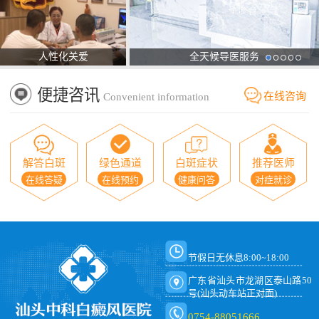
人性化关爱
全天候导医服务
便捷咨讯
在线咨询
Convenient information
解答白斑
绿色通道
白斑症状
推荐医师
在线答疑
在线预约
健康问答
对症就诊
节假日无休息8:00~18:00
广东省汕头市龙湖区泰山路50
号(汕头动车站正对面)
0754-88051666