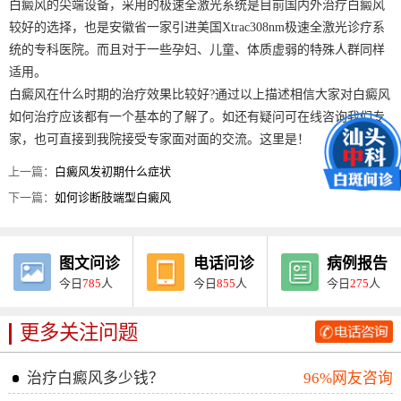
白癜风的尖端设备，采用的极速全激光系统是目前国内外治疗白癜风
较好的选择，也是安徽省一家引进美国Xtrac308nm极速全激光诊疗系
统的专科医院。而且对于一些孕妇、儿童、体质虚弱的特殊人群同样
适用。
白癜风在什么时期的治疗效果比较好?通过以上描述相信大家对白癜风
如何治疗应该都有一个基本的了解了。如还有疑问可在线咨询我们专
家，也可直接到我院接受专家面对面的交流。这里是！
上一篇：
白癜风发初期什么症状
下一篇：
如何诊断肢端型白癜风
图文问诊
电话问诊
病例报告
今日
785
人
今日
855
人
今日
275
人
更多关注问题
治疗白癜风多少钱？
96%网友咨询