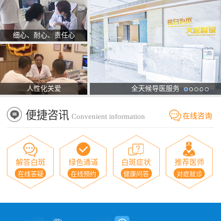
细心、耐心、责任心
人性化关爱
全天候导医服务
便捷咨讯
在线咨询
Convenient information
解答白斑
绿色通道
白斑症状
推荐医师
在线答疑
在线预约
健康问答
对症就诊