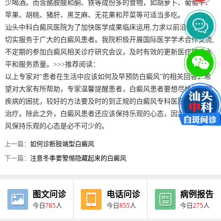
少喝酒。而含酪胺酸和酮、铁等成份多的食物，如胡萝卜、葡萄干、
苹果、胡桃、猪肝、黑芝麻、无花果和芹菜等可适当多吃。
汕头中科白癜风医院为了加快医学成果临床运用,力求以前沿科技成果
切实服务于广大的白癜风患者。我院积极开展国际医学学术合作交流,
不定期的参加白癜风相关诊疗研究会议，及时有效的更新医疗技术水
平和服务质量。>>>推荐阅读：
以上专家对“患者在生活中应该如何及早预防白癜风”的相关回答，希
望对大家有所帮助，专家温馨提醒患者，白癜风患者要想尽快的摆脱
疾病的困扰，较好的方法要及时的到正规的白癜风专科医院进行检查
治疗。除此之外，白癜风患者还应该保持乐观的心态，因为治疗白癜
风保持乐观的心态是必不可少的。
上一篇：
如何诊断肢端型白癜风
下一篇：
注意冬季要警惕隐藏起来的白癜风
图文问诊
电话问诊
病例报告
今日
785
人
今日
855
人
今日
275
人