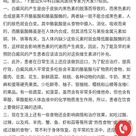
响。那么，?下面汕头中科白癜风医院专家为大家介绍到。
一、白癜风的产生是由于皮肤内黑色素的脱落而导致的，而黑色素的
合成是离不开酪氨酸和酪氨酸酶的，两者缺一就不能合成黑色素，人
们的肤色就会白变。其中酪氨酸是从食物中摄入、消化、吸收而来
的，而酪氨酸酶虽是在人体内合成，但其活性又与某些金属元素如
铜、锌、铁等有关，当人体内缺少这些元素时就会降低酪氨酸酶的活
性，这样就会影响黑色素的代谢而产生病变。因此，为了能及早的来
预防白癜风的产生患者应该适当的对这些维生素进行补充。
二、此外，患者在日常生活上还应该做到忌口，为了配合治疗，提高
疗效，白癜风病人平常宜多吃些含丰富的酪氨酸与矿物质的食物，如
瘦肉、豆类、花生、新鲜蔬菜、核桃、各种动物的内脏、牛奶、黑芝
麻和蛋等硬壳果类。少吃鲜枣、柚子、猕猴桃、樱桃和山楂等含维C
的果品。有一些蔬菜，如菠菜，虽然含有非常多的维他命，但也含有
草酸，草酸能和人体血液中的化学物质发生作用，所以，患者在饮食
上要做好正确的选择。
三、现在生活上还有一些食物还会影响病情和治疗效果，如吃过酸、
过辣，以及鸡、羊肉、蟹、鱼、虾和蒜等等所谓“热性食物”或“容易造
成过敏的食物”，常不利于身体恢复。在平常的生活中，还应不抽烟，