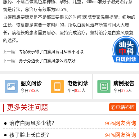
服药、不适合做黑色素种植、孕妇、儿童，308nm准分子激光治疗系
统是疗法，总治疗有效率为98.5%。
白癜风想要康复是不是都需要很长的时间?医院专家温馨提醒：细胞的
生长、恢复都是需要一定时间的，所以白癜风治疗所需时间大大增
长，病程长的患者需要耐心、坚持完成治疗，坚持治疗是白癜风康复
的途径。
上一篇：
专家表示得了白癜风盲目从医不可取
下一篇：
鼻子旁边长了白癜风怎么治疗好
图文问诊
电话问诊
病例报告
今日
785
人
今日
855
人
今日
275
人
更多关注问题
治疗白癜风多少钱？
96%网友咨询
孩子脸上长白斑？
94%网友咨询