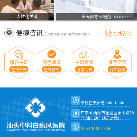
人性化关爱
全天候导医服务
便捷咨讯
在线咨询
Convenient information
解答白斑
绿色通道
白斑症状
推荐医师
在线答疑
在线预约
健康问答
对症就诊
节假日无休息8:00~18:00
广东省汕头市龙湖区泰山路50
号(汕头动车站正对面)
0754-88051666