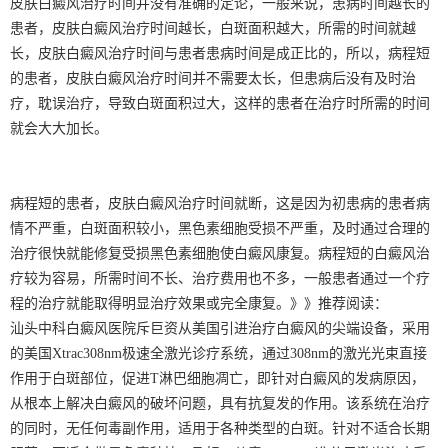
皮肤白癜风治疗时间并没有准确的定论，一般来说，患病时间越长的
患者，皮肤白癜风治疗时间越长，白斑面积越大，所需的时间就越
长，皮肤白癜风治疗时间与患者患病时间是成正比的，所以，病程短
的患者，皮肤白癜风治疗时间并不需要太长，但患病后没有及时治
疗，耽误治疗，导致白斑面积过大，这样的患者在治疗时所需的时间
就会大大加长。
病程短的患者，皮肤白癜风治疗时间就断，这是因为初患病的患者病
情不严重，白斑面积较小，黑色素细胞受损不严重，及时通过合理的
治疗很快就能修复受损黑色素细胞使白癜风康复。病程短的白癜风治
疗较为容易，所需时间不长、治疗费用也不多，一般患者通过一个疗
程的治疗就能取得明显治疗效果或完全康复。》》推荐阅读：
汕头中科白癜风医院斥巨资从美国引进治疗白癜风的尖端设备，采用
的美国Xtrac308nm极速全激光诊疗系统，通过308nm的激光光束直接
作用于白斑部位，促进T淋巴细胞凋亡，即针对白癜风的发病原因，
从根本上解决白癜风的破坏问题，具有抗复发的作用。该系统在治疗
的同时，无任何毒副作用，适用于各种类型的白斑。针对不适合长期