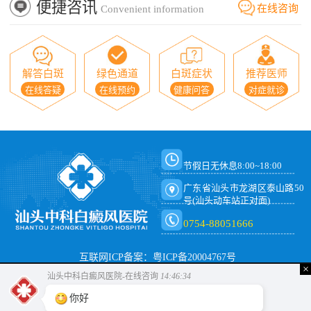
便捷咨讯
在线咨询
Convenient information
解答白斑
绿色通道
白斑症状
推荐医师
在线答疑
在线预约
健康问答
对症就诊
节假日无休息8:00~18:00
广东省汕头市龙湖区泰山路50
号(汕头动车站正对面)
0754-88051666
互联网ICP备案：粤ICP备20004767号
×
汕头中科白癜风医院-在线咨询
14:46:34
你好，是