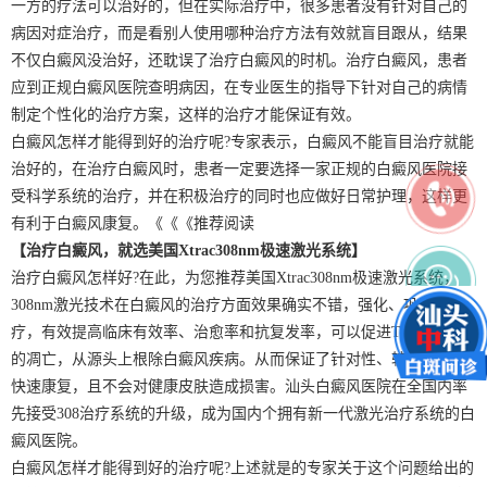
一方的疗法可以治好的，但在实际治疗中，很多患者没有针对自己的
病因对症治疗，而是看别人使用哪种治疗方法有效就盲目跟从，结果
不仅白癜风没治好，还耽误了治疗白癜风的时机。治疗白癜风，患者
应到正规白癜风医院查明病因，在专业医生的指导下针对自己的病情
制定个性化的治疗方案，这样的治疗才能保证有效。
白癜风怎样才能得到好的治疗呢?专家表示，白癜风不能盲目治疗就能
治好的，在治疗白癜风时，患者一定要选择一家正规的白癜风医院接
受科学系统的治疗，并在积极治疗的同时也应做好日常护理，这样更
有利于白癜风康复。《《《推荐阅读
【治疗白癜风，就选美国Xtrac308nm极速激光系统】
治疗白癜风怎样好?在此，为您推荐美国Xtrac308nm极速激光系统，
308nm激光技术在白癜风的治疗方面效果确实不错，强化、巩固治
疗，有效提高临床有效率、治愈率和抗复发率，可以促进T淋巴细胞
的凋亡，从源头上根除白癜风疾病。从而保证了针对性、较短周期内
快速康复，且不会对健康皮肤造成损害。汕头白癜风医院在全国内率
先接受308治疗系统的升级，成为国内个拥有新一代激光治疗系统的白
癜风医院。
白癜风怎样才能得到好的治疗呢?上述就是的专家关于这个问题给出的