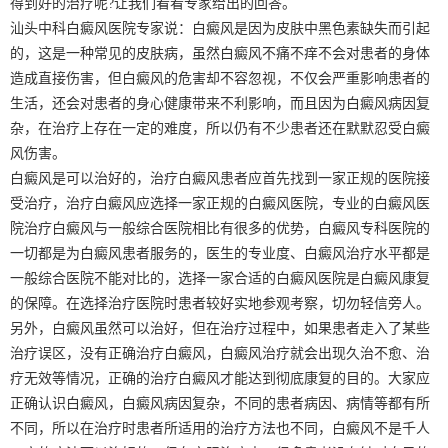
得到好的治疗呢?让我们看看专家给出的回答。
汕头中科白癜风医院专家说：白癜风是因为皮肤中黑色素缺失而引起
的，这是一种常见的皮肤病，虽然白癜风不痛不痒不会对患者的身体
造成直接伤害，但白癜风的危害却不容忽视，不仅会严重影响患者的
生活，还会对患者的身心健康带来不利影响，而且因为白癜风病因复
杂，在治疗上存在一定的难度，所以仍有不少患者还在默默忍受白癜
风伤害。
白癜风是可以治好的，治疗白癜风患者应首先找到一家正规的医院接
受治疗，治疗白癜风应选择一家正规的白癜风医院，专业的白癜风医
院治疗白癜风与一般综合医院相比有很多的优势，白癜风专科医院的
一切都是为白癜风患者服务的，医生的专业度、白癜风治疗水平都是
一般综合医院不能对比的，选择一家合适的白癜风医院是白癜风康复
的保障。在选择治疗医院时患者较好实地参观考察，切勿轻信旁人。
另外，白癜风虽然可以治好，但在治疗过程中，如果患者走入了某些
治疗误区，没有正确治疗白癜风，白癜风治疗就会出现久治不愈、治
疗无效等情况，正确的治疗白癜风才能达到彻底康复的目的。大家应
正确认识白癜风，白癜风病因复杂，不同的患者病因、病情等都有所
不同，所以在治疗时患者所适用的治疗方法也不同，白癜风不是千人