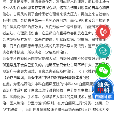
响，尤其是夏季，白斑暴露在外，常引起他人的注意，而社会上还有
不少人对白癜风患者存有歧视心理，这都会伤害到患者的自尊心和自
信心。白癜风的到了会给患者心理带来很大压力，再加上来自社会的
各种问题，会给患者带来一系列心理问题。而心理因素又会直接影响
到白癜风病情和治疗效果，从而形成一个恶性循环。白癜风不仅对患
者皮肤、心理造成伤害，它虽然没有直接危害到患者生命，但白癜风
会诱发很多并发症，如恶性肿瘤、甲状腺疾病、银屑病、恶性贫血
等，而且白癜风患者患皮肤癌的几率要比常人高很到，这严重威胁到
患者身体健康，所以患者一定要及时治疗。
汕头中科白癜风医院专家提醒大家：白癜风如果不经过有效治疗，白
斑通常是不会自己消失的，拖延医治只会让白斑不断扩大、蔓延给后
期治疗带来更大困难，白癜风患者应及时治疗。《《《推荐阅读
【治疗白癜风，汕头中科“中科TSN白癜风康复体系”是】
在此，为您推荐汕头中科白癜风医院的“中科TSN白癜风康复体系”，
该治疗体系打破了白癜风治疗难的怪象，充分整合生物工程学、物理
学、医药化学、手术学、心理学五大学科的先进技术，遵循“辨证施
治、因人施治、分型专治”的原则，在对白癜风进行“分类、分期、分
型”的基础上，运用世界仪器极速全激光系统再辅以8大疗法技术为支