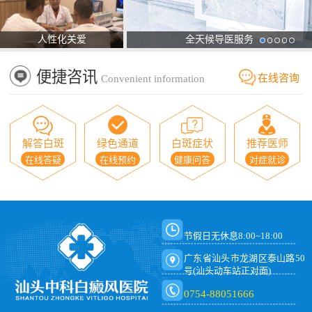
人性化关爱
全天候导医服务
便捷咨讯
在线咨询
Convenient information
解答白斑
绿色通道
白斑症状
推荐医师
在线答疑
在线预约
健康问答
对症就诊
节假日无休息8:00~18:00
广东省汕头市龙湖区泰山路50
号(汕头动车站正对面)
0754-88051666