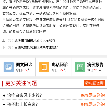
撑，直接作用于KC(角质形成细胞)，产生的细胞因子诱导T淋巴细胞
凋亡开始控制病情，逐步增加络氨酸酶的活性，促使黑色素的合成，
有的放矢、标本兼治，一站式解决各种白癜风难题。
白癜风患者治疗过程中应该怎样度过夏天?上述就是专家关于这个问题
给出的回答，希望能帮助到患者朋友。如果还有疑问，欢迎在线咨
询，的专家会给您满意的回答。
上一篇：
遗传性的白癜风还可以治愈吗
下一篇：
白癜风要如何治疗效果才比较好
图文问诊
电话问诊
病例报告
今日
785
人
今日
855
人
今日
275
人
更多关注问题
治疗白癜风多少钱？
96%网友咨询
孩子脸上长白斑？
94%网友咨询