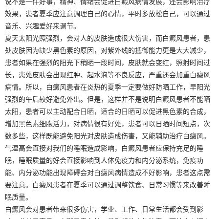
说不是一件好事，精神、情绪会促进白癜风病情发展，还会影响治疗
效果，患者夏季应注意调理自己的心情，平时多放松自己，可以通过
音乐、兴趣爱好来调节。
夏天太阳光照强烈，会对人的皮肤造成很大伤害，而白癜风患者，患
处皮肤因为缺少黑色素的原因，对紫外线的抵御能力更是大大减少，
患者如果在强烈的阳光下稍晒一段时间，皮肤就会变红，照射时间过
长，患处皮肤会出现红肿、起水泡等不良反应，严重还会加重白癜风
病情。所以，白癜风患者在炎热的夏季一定要做好防晒工作，早阳光
强烈的午后较好避免外出。但是，这样并不是说明白癜风患者不能晒
太阳，患者可以主动配合日晒，适合的日晒可以促进黑色素的合成，
增加黑色素细胞活力，对病情很有好处，患者可以日晒时间短点，次
数多些，这样既能避免阳光对皮肤造成伤害，又能辅助治疗白癜风。
气温高会直接对我们的睡眠造成影响，白癜风患者应保持充足的睡
眠，睡眠质量的好会直接影响到人体免疫力和内分泌系统，免疫功
能、内分泌功能出现障碍会对白癜风病情造成不好影响，患者这点需
要注意。白癜风患者在夏季可以通过调整饮食、日常习惯等来改善睡
眠质量。
白癜风会对患者带来很多伤害，学业、工作、日常生活都会受到影