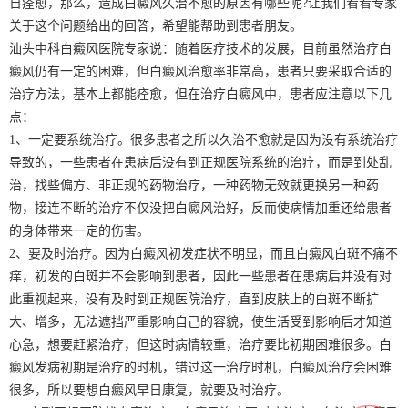
日痊愈，那么，造成白癜风久治不愈的原因有哪些呢?让我们看看专家
关于这个问题给出的回答，希望能帮助到患者朋友。
汕头中科白癜风医院专家说：随着医疗技术的发展，目前虽然治疗白
癜风仍有一定的困难，但白癜风治愈率非常高，患者只要采取合适的
治疗方法，基本上都能痊愈，但在治疗白癜风中，患者应注意以下几
点：
1、一定要系统治疗。很多患者之所以久治不愈就是因为没有系统治疗
导致的，一些患者在患病后没有到正规医院系统的治疗，而是到处乱
治，找些偏方、非正规的药物治疗，一种药物无效就更换另一种药
物，接连不断的治疗不仅没把白癜风治好，反而使病情加重还给患者
的身体带来一定的伤害。
2、要及时治疗。因为白癜风初发症状不明显，而且白癜风白斑不痛不
痒，初发的白斑并不会影响到患者，因此一些患者在患病后并没有对
此重视起来，没有及时到正规医院治疗，直到皮肤上的白斑不断扩
大、增多，无法遮挡严重影响自己的容貌，使生活受到影响后才知道
心急，想要赶紧治疗，但这时病情较重，治疗要比初期困难很多。白
癜风发病初期是治疗的时机，错过这一治疗时机，白癜风治疗会困难
很多，所以要想白癜风早日康复，就要及时治疗。