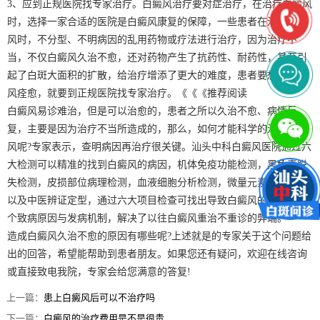
3、应到正规医院找专家治疗。白癜风治疗要对症治疗，在治疗白癜风
时，选择一家合适的医院是白癜风康复的保障，一些患者在治疗白癜
风时，不分型、不明病因的乱用药物或疗法进行治疗，因为治疗不
当，不仅白癜风久治不愈，还对药物产生了抗药性、耐药性，甚至引
起了白斑大面积的扩散，给治疗增添了更大的难度，患者要想使白癜
风痊愈，就要到正规医院找专家治疗。《《《推荐阅读
白癜风易诊难治，但是可以治愈的，患者之所以久治不愈、病情反
复，主要是因为治疗不当所造成的，那么，如何才能科学的治疗白癜
风呢?专家表示，查明病因再治疗很关键。汕头中科白癜风医院通过六
大检测可以精准的找到白癜风的病因，机体免疫功能检测，黑色素脱
失检测，皮损部位病理检测，血液细胞分析检测，微量元素分析检测
以及中医辨证定型，通过六大项目检查可找出导致白癜风的一个或几
个致病原因与发病机制，解决了以往白癜风重治不重诊的弊端。
造成白癜风久治不愈的原因有哪些呢?上述就是的专家关于这个问题给
出的回答，希望能帮助到患者朋友。如果您还有疑问，欢迎在线咨询
或直接致电我院，专家会给您满意的答复!
上一篇：
患上白癜风后可以不治疗吗
下一篇：
白癜风的治疗费用是不是很贵