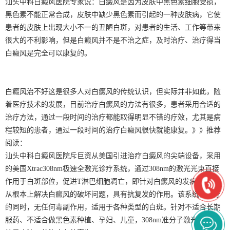
汕头中科白癜风医院专家说：白癜风是因为皮肤中黑色素细胞受损，
黑色素不能正常合成，皮肤中缺少黑色素而引起的一种皮肤病，它使
患者的皮肤上出现大小不一的丑陋白斑，对患者的生活、工作等带来
很大的不利影响，但是白癜风并不是不治之症，及时治疗、治疗得当
白癜风是完全可以康复的。
白癜风治不好这是很多人对白癜风的传统认识，但实际并非如此，随
着医疗技术的发展，目前治疗白癜风的方法有很多，患者采用合适的
治疗方法，通过一段时间的治疗都能取得明显不错的疗效，尤其是病
程较短的患者，通过一段时间的治疗白癜风很快就能康复。》》推荐
阅读：
汕头中科白癜风医院斥巨资从美国引进治疗白癜风的尖端设备，采用
的美国Xtrac308nm极速全激光诊疗系统，通过308nm的激光光束直接
作用于白斑部位，促进T淋巴细胞凋亡，即针对白癜风的发病原因，
从根本上解决白癜风的破坏问题，具有抗复发的作用。该系统在治疗
的同时，无任何毒副作用，适用于各种类型的白斑。针对不适合长期
服药、不适合做黑色素种植、孕妇、儿童，308nm准分子激光治疗系