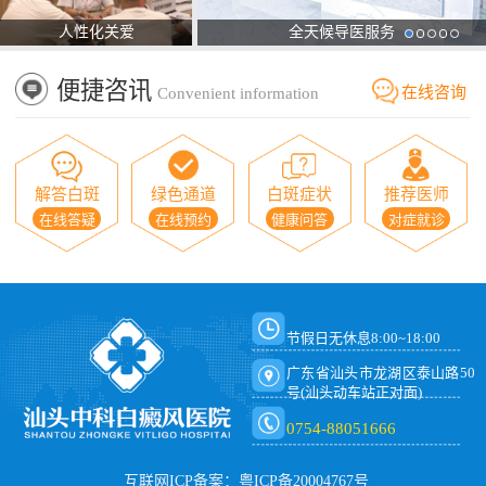
人性化关爱
全天候导医服务
便捷咨讯
在线咨询
Convenient information
解答白斑
绿色通道
白斑症状
推荐医师
在线答疑
在线预约
健康问答
对症就诊
节假日无休息8:00~18:00
广东省汕头市龙湖区泰山路50
号(汕头动车站正对面)
0754-88051666
互联网ICP备案：粤ICP备20004767号