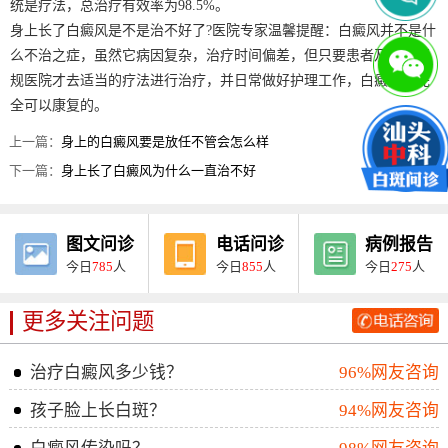
统是疗法，总治疗有效率为98.5%。
身上长了白癜风是不是治不好了?医院专家温馨提醒：白癜风并不是什
么不治之症，虽然它病因复杂，治疗时间偏差，但只要患者及时到正
规医院才去适当的疗法进行治疗，并日常做好护理工作，白癜风是完
全可以康复的。
上一篇：
身上的白癜风要是放任不管会怎么样
下一篇：
身上长了白癜风为什么一直治不好
图文问诊
电话问诊
病例报告
今日
785
人
今日
855
人
今日
275
人
更多关注问题
治疗白癜风多少钱？
96%网友咨询
孩子脸上长白斑？
94%网友咨询