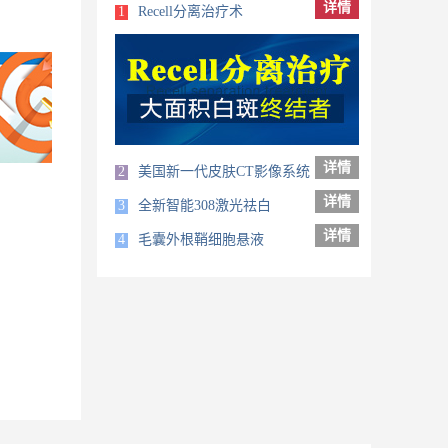
详情
1
Recell分离治疗术
详情
2
美国新一代皮肤CT影像系统
详情
3
全新智能308激光祛白
详情
4
毛囊外根鞘细胞悬液