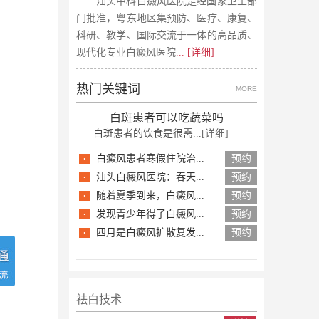
汕头中科白癜风医院是经国家卫生部
门批准，粤东地区集预防、医疗、康复、
科研、教学、国际交流于一体的高品质、
现代化专业白癜风医院
... [详细]
热门关键词
MORE
白斑患者可以吃蔬菜吗
白斑患者的饮食是很需...
[详细]
·
白癜风患者寒假住院治...
预约
·
汕头白癜风医院：春天...
预约
·
随着夏季到来，白癜风...
预约
·
发现青少年得了白癜风...
预约
·
四月是白癜风扩散复发...
预约
祛白技术