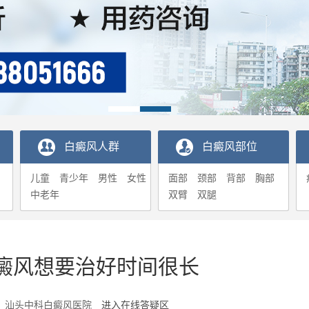
白癜风人群
白癜风部位
儿童
青少年
男性
女性
面部
颈部
背部
胸部
中老年
双臂
双腿
癜风想要治好时间很长
5-18 汕头中科白癜风医院
进入在线答疑区