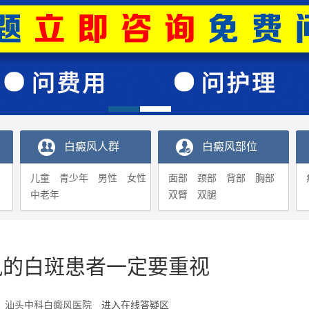
白癜风人群
白癜风部位
儿童
青少年
男性
女性
面部
颈部
背部
胸部
中老年
双臂
双腿
风的白斑患者一定要重视
5-18 汕头中科白癜风医院
进入在线答疑区