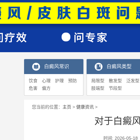
白癜风常识
白癜风类型
饮食
心理
护理
预防
局限型
散发型
泛发型
危害
偏方
肢端型
节段型
您当前的位置：
主页
>
健康资讯
>
对于白癜
时间: 2026-0