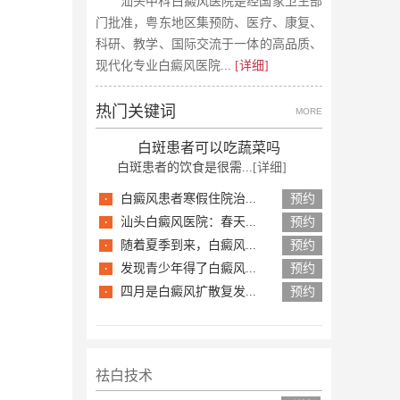
汕头中科白癜风医院是经国家卫生部
门批准，粤东地区集预防、医疗、康复、
科研、教学、国际交流于一体的高品质、
现代化专业白癜风医院
... [详细]
热门关键词
MORE
白斑患者可以吃蔬菜吗
白斑患者的饮食是很需...
[详细]
·
白癜风患者寒假住院治...
预约
·
汕头白癜风医院：春天...
预约
·
随着夏季到来，白癜风...
预约
·
发现青少年得了白癜风...
预约
·
四月是白癜风扩散复发...
预约
祛白技术