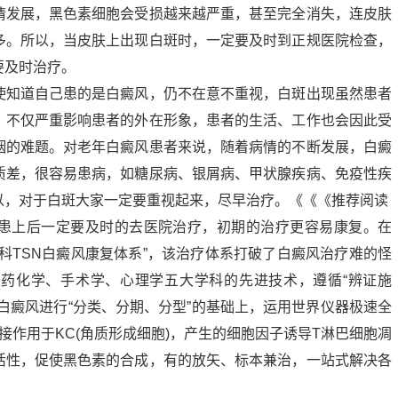
情发展，黑色素细胞会受损越来越严重，甚至完全消失，连皮肤
多。所以，当皮肤上出现白斑时，一定要及时到正规医院检查，
要及时治疗。
使知道自己患的是白癜风，仍不在意不重视，白斑出现虽然患者
，不仅严重影响患者的外在形象，患者的生活、工作也会因此受
姻的难题。对老年白癜风患者来说，随着病情的不断发展，白癜
质差，很容易患病，如糖尿病、银屑病、甲状腺疾病、免疫性疾
以，对于白斑大家一定要重视起来，尽早治疗。《《《推荐阅读
患上后一定要及时的去医院治疗，初期的治疗更容易康复。在
科TSN白癜风康复体系”，该治疗体系打破了白癜风治疗难的怪
药化学、手术学、心理学五大学科的先进技术，遵循“辨证施
白癜风进行“分类、分期、分型”的基础上，运用世界仪器极速全
接作用于KC(角质形成细胞)，产生的细胞因子诱导T淋巴细胞凋
活性，促使黑色素的合成，有的放矢、标本兼治，一站式解决各