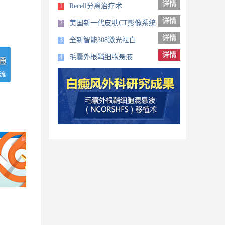
详情
1
Recell分离治疗术
详情
2
美国新一代皮肤CT影像系统
详情
3
全新智能308激光祛白
详情
4
毛囊外根鞘细胞悬液