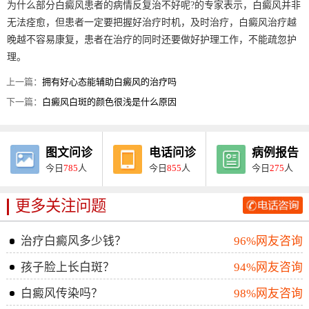
为什么部分白癜风患者的病情反复治不好呢?的专家表示，白癜风并非
无法痊愈，但患者一定要把握好治疗时机，及时治疗，白癜风治疗越
晚越不容易康复，患者在治疗的同时还要做好护理工作，不能疏忽护
理。
上一篇：
拥有好心态能辅助白癜风的治疗吗
下一篇：
白癜风白斑的颜色很浅是什么原因
图文问诊
电话问诊
病例报告
今日
785
人
今日
855
人
今日
275
人
更多关注问题
治疗白癜风多少钱？
96%网友咨询
孩子脸上长白斑？
94%网友咨询
白癜风传染吗？
98%网友咨询