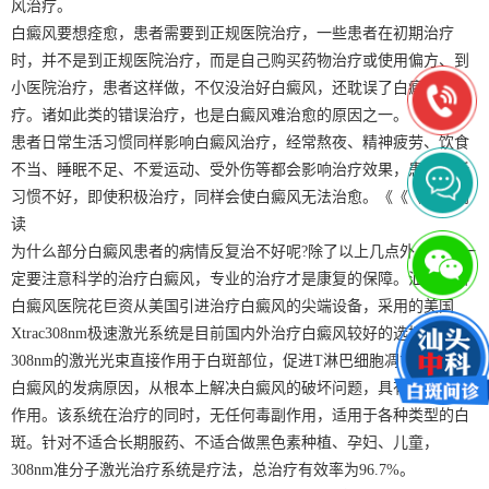
风治疗。
白癜风要想痊愈，患者需要到正规医院治疗，一些患者在初期治疗
时，并不是到正规医院治疗，而是自己购买药物治疗或使用偏方、到
小医院治疗，患者这样做，不仅没治好白癜风，还耽误了白癜风治
疗。诸如此类的错误治疗，也是白癜风难治愈的原因之一。
患者日常生活习惯同样影响白癜风治疗，经常熬夜、精神疲劳、饮食
不当、睡眠不足、不爱运动、受外伤等都会影响治疗效果，患者生活
习惯不好，即使积极治疗，同样会使白癜风无法治愈。《《《推荐阅
读
为什么部分白癜风患者的病情反复治不好呢?除了以上几点外，患者一
定要注意科学的治疗白癜风，专业的治疗才是康复的保障。汕头中科
白癜风医院花巨资从美国引进治疗白癜风的尖端设备，采用的美国
Xtrac308nm极速激光系统是目前国内外治疗白癜风较好的选择。通过
308nm的激光光束直接作用于白斑部位，促进T淋巴细胞凋亡，即针对
白癜风的发病原因，从根本上解决白癜风的破坏问题，具有抗复发的
作用。该系统在治疗的同时，无任何毒副作用，适用于各种类型的白
斑。针对不适合长期服药、不适合做黑色素种植、孕妇、儿童，
308nm准分子激光治疗系统是疗法，总治疗有效率为96.7%。