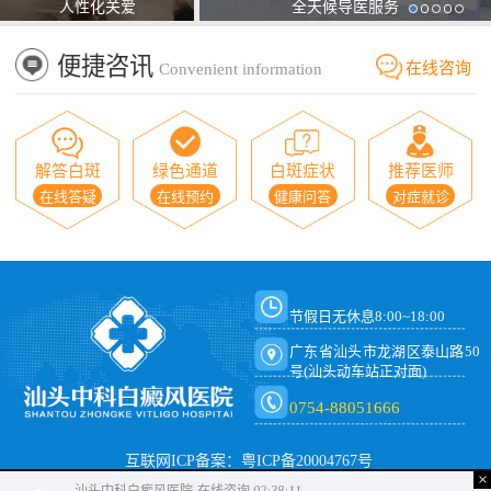
人性化关爱
全天候导医服务
便捷咨讯
在线咨询
Convenient information
解答白斑
绿色通道
白斑症状
推荐医师
在线答疑
在线预约
健康问答
对症就诊
节假日无休息8:00~18:00
广东省汕头市龙湖区泰山路50
号(汕头动车站正对面)
0754-88051666
互联网ICP备案：粤ICP备20004767号
×