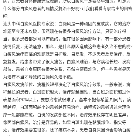
病，对患者身体健康造成威胁，所以白癜风一定要尽早治愈。可是为
什么部分白癜风患者的病情反复治不好呢?让我们看看专家给出的回答
吧!
汕头中科白癜风医院专家说：白癜风是一种顽固的皮肤病，它的治疗
难题至今还未攻破，虽然现在有很多白癜风治疗方法，只要治疗得
当，很多患者都是可以痊愈的，但在很多因素影响下，有一部分患者
病情反复，无法痊愈，那么，是什么原因造成这些患者久治不愈的呢?
白癜风治疗面临的难题就是易扩散、易复发，不少患者反复治疗、反
复复发，给患者带来了很大痛苦，白癜风难治，与它病程长短、发病
部位、患者自身原因有很大关系，虽然白癜风难治，但一些患者是因
为治疗不当才导致的白癜风久治不愈。
白癜风发病部位、病程长短都决定了白癜风治疗效果，一般来说，病
程越长的患者，白斑面积越大，治疗就越困难，当白斑总面积超过体
表总面积70%以上，要想治愈就很难了，基本不抱有希望;相同的，病
程越短，白斑面积越小的患者越容易治疗，病程短的患者通过合理治
疗一般都能痊愈。白斑的发病部位不同，治疗效果也存在明显差异，
像面部白癜风，治疗是容易的，如果白斑出现在黏膜部位、指尖等
处，治疗效果要差很多。除了疾病本身，患者自身原因也会影响白癜