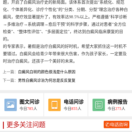
题，开启了白癜风治疗史的新局面。该体系首次提出“系统化、规范
化、个体差异化、诊疗个性化”的“分类、分期、分型”理念治疗各种白
癜风，使疗效显著提升了，有效率达98.5%以上。严格遵循“科学诊断
→多维治疗→系统调理→愈后干预”的科学步骤，通过对患者“全方位
检查”、“整体性评估”、“多层面定位”，终达到白癜风临床康复的目
的。
的专家表示，暑假是治疗白癜风的好时机，希望大家抓住这一时机不
要错过。白癜风会给青少年带来很大伤害，作为孩子家长，一定要及
时治疗白癜风，还孩子一个美好的未来。
上一篇：
白癜风白斑的颜色很浅是什么原因
下一篇：
男性白癜风诊治为何总是反反复复
图文问诊
电话问诊
病例报告
今日
785
人
今日
855
人
今日
275
人
更多关注问题