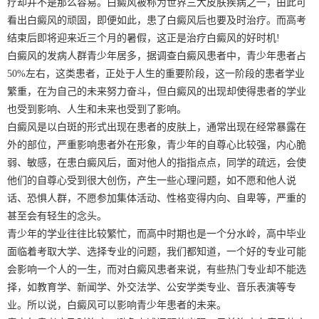
疗却并不是那么容易。白癜风被称为世界三大皮肤疾病之一，由此可
看出白癜风的顽固，即便如此，患了白癜风后也要及时治疗。而高考
结束后即将迎来近三个月的暑假，这正是治疗白癜风的好时机!
白癜风的发病人群青少年居多，据调查白癜风患者中，青少年患者占
50%左右，这类患者，正处于人生的重要阶段，这一阶段的患者学业
繁重，在为自己的未来努力奋斗，但白癜风的出现却使得患者的学业
也受到影响、人生和未来也受到了影响。
白癜风是以白斑的形式出现在患者的皮肤上，通常出现在经常暴露在
外的部位，严重影响患者外在形象，青少年的自尊心比较强，内心脆
弱、敏感，在患白癜风后，面对他人的指指点点，同学的疏远，会使
他们的自尊心受到很大创伤，产生一些心理问题，如不愿和他人说
话、恐惧人群，不愿参加集体活动、性格变得内向、自卑等，严重的
甚至会有轻生的念头。
青少年的学业往往比较繁忙，而高中时期也是一个分水岭，高中毕业
面临着考取大学、选择专业的问题，我们都知道，一个好的专业可能
会影响一个人的一生，而对白癜风患者来说，有些热门专业却不能选
择，如教育学、新闻学、外交法学、公安学类专业、音乐表演等专
业。所以说，白癜风可以影响青少年患者的未来。