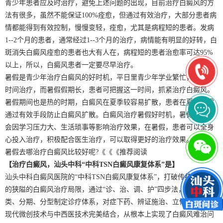
青少年患者应及时治疗，避免上述问题的出现，目前治疗白癜风的方
法有很多，虽然不能保证100%痊愈，但通过有效治疗，大部分患者病
情都能得到有效控制，慢慢变轻，痊愈，尤其是病程短的患者。发病
1--2个月的患者，通常经过1--3个月的治疗，病情能有明显的好转，白
斑消失白癜风痊愈的患者也大有人在，病程短的患者治愈率可达95%
以上，所以，白癜风患者一定要尽早治疗。
暑假是青少年治疗白癜风的好时机，平日里青少年学业繁忙，没足够
时间治疗，而暑假假期长，患者可把握这一时间，抓紧治疗白癜风。
暑假期间也是热的时期，白癜风在夏季较容易扩散，患者在夏季必需
通过有效手段防止白癜风扩散。白癜风治疗暑假好时机，暑假患者不
会因学习压力大、生活琐事等影响治疗效果，在暑假，患者可以全身
心投入治疗，积极配合医生治疗，可以取得更好的治疗效果。那么，
暑假去哪治疗白癜风比较好呢?《《《推荐阅读
【治疗白癜风，汕头中科“中科TSN白癜风康复体系”是】
汕头中科白癜风医院的“中科TSN白癜风康复体系”，打破传统意义上
的狭隘的白癜风治疗局限，通过“诊、治、调、护”四步法，科学的分
类、分期、分型制定诊疗体系，对症下药、辨证施治、立体治疗，以
现代微创技术与中西医技术完美结合，从根本上实现了白癜风难治问