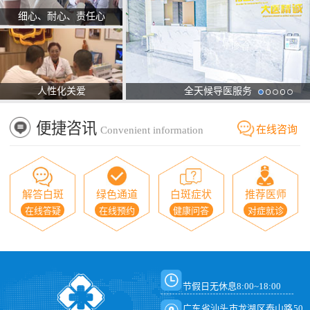
细心、耐心、责任心
人性化关爱
全天候导医服务
便捷咨讯
在线咨询
Convenient information
解答白斑
绿色通道
白斑症状
推荐医师
在线答疑
在线预约
健康问答
对症就诊
节假日无休息8:00~18:00
广东省汕头市龙湖区泰山路50