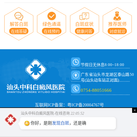
解答白斑
绿色通道
白斑症状
推荐医师
在线答疑
在线预约
健康问答
对症就诊
节假日无休息8:00~18:00
广东省汕头市龙湖区泰山路50
号(汕头动车站正对面)
0754-88051666
互联网ICP备案：粤ICP备20004767号
×
汕头中科白癜风医院-在线咨询
22:05:52
你好，是刚
发现白斑
，还是确诊