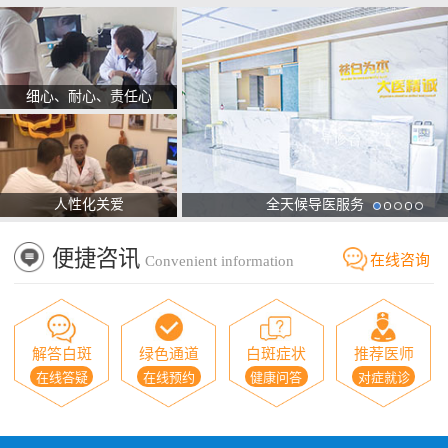
细心、耐心、责任心
人性化关爱
全天候导医服务
便捷咨讯
在线咨询
Convenient information
解答白斑
绿色通道
白斑症状
推荐医师
在线答疑
在线预约
健康问答
对症就诊