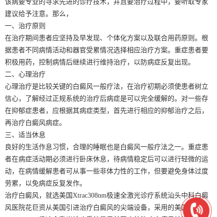
该病要专业的寻求先进的诊疗技术，并且要治疗过程中，要听取专家
建议给予注意。那么，
一、治疗原则
在治疗期间患者应坚持及早发现、个体化方案以及联合用药原则。根
据患者不同病情活动和器官受累情况选择相应治疗方案。重症患者要
积极用药，控制病情后继续进行维持治疗，以防病症反复出现。
二、心理治疗
心理治疗是比较关键的白癜风一般疗法，在治疗初期必须使患者树立
信心，了解经过正规系统的治疗后病症是可以完全缓解的。对一些存
在抑郁症患者，应根据其病症类型，首先进行相应的抑郁治疗之后，
再治疗白癜风病症。
三、适当休息
良好的生活作息习惯，合理的睡眠也是白癜风一般疗法之一。重症患
者在病症活动期必须进行卧床休息，待病情稳定后可以进行轻微的运
动，在病情缓解患者可从事一些非体力性的工作，但要避免身体过度
劳累，以免病症反复发作。
治疗白癜风，就选美国Xtrac308nm极速全激光诊疗系统汕头中科白癜
风医院花巨资从美国引进治疗白癜风的尖端设备，采用的美国