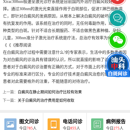
Xtrac308nm极速全激光诊疗系统是目前国内外治疗白癜风较好的选
择。通过308nm的激光光束直接作用于白斑部位，促进T淋巴细胞凋
亡，即针对白癜风的发病原因，从根本上解决白癜风的破坏问题，具
有抗复发的作用。该系统在治疗的同时，无任何毒副作用，适用于各
种类型的白斑。针对不适合长期服药、不适合做黑色素种植、孕妇、
儿童，308nm准分子激光治疗系统是疗法，总治疗有效率为96.7%。
《《《推荐阅读
在白癜风治疗过程中需要注意什么?的专家表示，生活中的多数患者因
为对白癜风的诊治具有错误的认识，所以就直接的影响了诊疗后果。
患者对于白癜风的诊治要有正确的方式，对于市面上的不同技术要以
专业的标准来进行区分，专业的诊疗技术是白癜风治愈的重要因素，
患者对此需要格外的注重，不能随意的对待治疗。
上一篇：
白癜风在静止期间如何治疗比较有效果
下一篇：
关于白癜风的治疗费用是如何收取
图文问诊
电话问诊
病例报告
今日
785
人
今日
855
人
今日
275
人