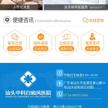
人性化关爱
全天候导医服务
便捷咨讯
在线咨询
Convenient information
解答白斑
绿色通道
白斑症状
推荐医师
在线答疑
在线预约
健康问答
对症就诊
节假日无休息8:00~18:00
广东省汕头市龙湖区泰山路50
号(汕头动车站正对面)
0754-88051666
互联网ICP备案：粤ICP备20004767号