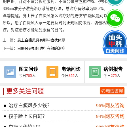
的白斑。针对不适合长期服药、不适合做黑色素种植、孕妇、儿童，
308nm准分子激光治疗系统是疗法，总治疗有效率为98.5%。
温馨提醒，身上长了白癜风怎么治疗好的更快?白癜风是可以治好的，
所以，患了白癜风大家一定要及时到正规医院诊治，切勿私自盲目治
疗，对症治疗才能达到康复的目的。
上一篇：
患上白癜风具有哪些症状体现
下一篇：
白癜风是如何进行有效的治疗
图文问诊
电话问诊
病例报告
今日
785
人
今日
855
人
今日
275
人
更多关注问题
治疗白癜风多少钱？
96%网友咨询
孩子脸上长白斑？
94%网友咨询