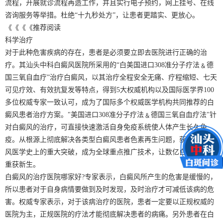
流程，开展就诊流程再造工作，并且实行电子预约，网上挂号、在线
咨询服务等举措。杜绝“十九秒处方”，让患者更踏实、更放心。
《《《《推荐阅读
科学治疗
对于此种危害疾病的存在，患者是必须要立即去医院进行正确的治
疗。其汕头中科白癜风医院所采用的“白美国进口308准分子疗法﹠德
国三氧自血疗”治疗白癜风，以其治疗全程安全无痛、疗程缩短、七天
可见疗效、有效抗复发等特点，得到5大权威机构以及国际医学界100
多位权威专家一致认可，成为了国际多个权威医学机构共同推荐的白
癜风患者治疗方案。"美国进口308准分子疗法﹠德国三氧自血疗法"针
对白癜风的治疗，可直接快速激活自身免疫系统使人体产生长久免
疫。从根源上彻底解决各类型白癜风患者色素再生问题，获得了白癜
风医学史上的重大突破，成为全球重点推广技术，让数亿白癜风患者
重获新生。
白癜风的治疗医院哪家好?专家表示，白癜风所产生的危害是缓慢的，
所以患者对于自身病情要做到及时发现，及时治疗才可减低该病的危
害。权威专家表示，对于该病治疗的医院，患者一定要以正规权威的
医院为主，正规医院的疗法才能彻底解决患者的病痛。另外患者在白