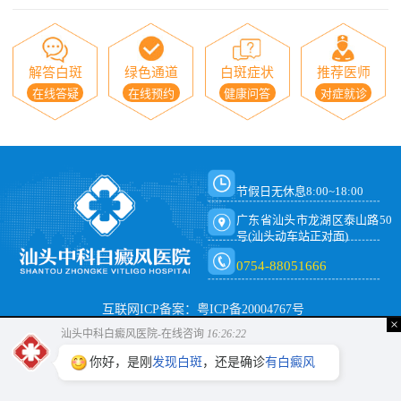
解答白斑
绿色通道
白斑症状
推荐医师
在线答疑
在线预约
健康问答
对症就诊
节假日无休息8:00~18:00
广东省汕头市龙湖区泰山路50
号(汕头动车站正对面)
0754-88051666
互联网ICP备案：粤ICP备20004767号
×
汕头中科白癜风医院-在线咨询
16:26:22
你好，是刚
发现白斑
，还是确诊
有白癜风
呢