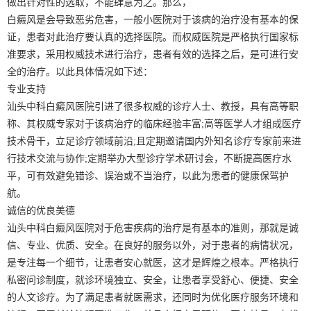
做出针对性的选取，不能肆意为之。那么，
白癜风是会导致恶劣危害，一般小医院对于该病的治疗没有基本的保
证，患者对此治疗要认真的选择医院。而权威医院是严格执行国家标
准要求，采用权威技术进行治疗，患者有效的选择之后，是可进行安
全的治疗。以此具体情况如下述：
专业支持
汕头中科白癜风医院引进了很多权威的诊疗人士、教授，具有高等职
称、其权威专家对于该病治疗的临床经验丰富;高等医学人才组成医疗
技术骨干，立足诊疗领域前沿;且定期邀请国内外知名诊疗专家前来进
行技术交流与协作;定期举办大型诊疗学术研讨会，不断提高医疗水
平，可有效避免错诊、误治或不当治疗，以此为患者的健康保驾护
航。
诚信的优良美德
汕头中科白癜风医院对于危害疾病的治疗是有基本的准则，那就是诚
信、专业、优质、安全。在良好的服务以外，对于患者的病情状况，
是专注每一个细节，让患者安心就医，这才是辉煌之根本。严格执行
私密问诊制度，就诊环境独立、安全，让患者享受舒心、便捷、安全
的人文诊疗。为了满足患者就医需求，还同时为优化医疗服务环境和