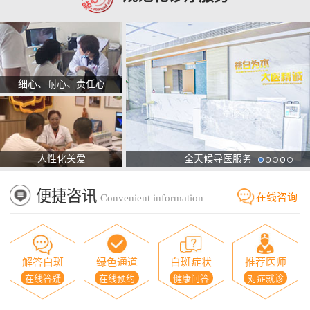
细心、耐心、责任心
人性化关爱
全天候导医服务
便捷咨讯
在线咨询
Convenient information
解答白斑
绿色通道
白斑症状
推荐医师
在线答疑
在线预约
健康问答
对症就诊