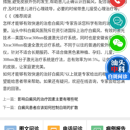
措施;避免皮肤外伤的发生;帮助患儿正确认识白癜风，配合医生耐心治
疗;及时对患儿进行心理疏导，必要的时候带患儿接受心理治疗等。
《《《推荐阅读
怎样才能够有效快速的治愈白癜风?专家告诉您科学有效的治疗很重
要。汕头中科白癜风医院斥巨资引进国际上治疗白癜风、有效的激光
技术—美国Xtrac308nm极速激光诊疗系统，同时也是安徽省引进美国
Xtrac308nm极速全激光诊疗系统。不同于以往的普通的紫外线治疗
仪，针对不适合长期服药、不适合做黑色素种植、孕妇、儿童，
308nm准分子激光治疗系统是疗法，总有效率为98.5%。让你重获健康
的皮肤，让家庭更完美。
如何才能够有效快速的治好白癜风?以上就是专家给出的相关回答，希
望能给患者带来帮助。如果还有疑问，欢迎在线咨询，专家会给您满
意的回答。
上一篇：
影响白癜风的治疗因素主要有哪些呢
下一篇：
白癜风患者应该如何控制白斑的扩散
图文问诊
电话问诊
病例报告