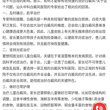
成不可忽视的影响。那么，如何才能够有效快速的治好白癜风?关于这
个问题，汕头中科白癜风医院的专家给出了相对应的回答。
一、及时确诊，趁早治疗
专家特别提醒，白癜风是一种具有较强扩散的皮肤白斑病，白斑大面
积泛发后，不仅会加大治疗白癜风的难度，还会给儿童白癜风患者身
心健康造成更大危害。因此，儿童皮肤上有光滑无瘙痒感的白斑出现
时，家长要及时带孩子去医院检查确诊，以便趁早对症治疗，患儿病
情将会得到有效控制，并且能尽快恢复健康。
二、坚持对症治疗
要想彻底治好儿童白癜风，关键在于查清楚根本的发病原因，针对病
因科学对症治疗。鉴于此，儿童一旦患了白癜风，家长切不可带患儿
病急乱投医，要选择一家正规的白癜风专科医院，因为正规的专科医
院不仅有诊疗白癜风的齐全设备，并且治疗白癜风的疗法先进，治疗
白癜风安全高效，是彻底治好白癜风的关键所在。
三、做好日常护理
治疗儿童白癜风，家长还需帮助儿童做好日常护理，比如饮食结构的
调整，忌食辛辣性食物、海鲜及羊肉等发物，少吃柚子等维C高含量
的食物，适量吃些玉米、动物肝脏等锌、铜含量丰富的食物;做好防晒