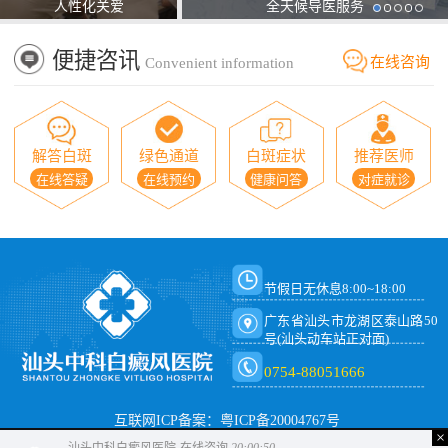
人性化关爱
全天候导医服务
便捷咨讯
在线咨询
Convenient information
解答白斑
绿色通道
白斑症状
推荐医师
在线答疑
在线预约
健康问答
对症就诊
节假日无休息8:00~18:00
广东省汕头市龙湖区泰山路50
号(汕头动车站正对面)
0754-88051666
互联网ICP备案：粤ICP备20004767号
×