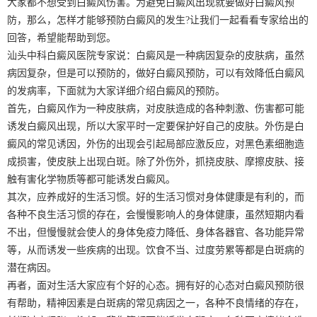
大家都不想受到白癜风伤害。为避免白癜风出现就要做好白癜风预
防，那么，怎样才能够预防白癜风的发生?让我们一起看看专家给出的
回答，希望能帮助到您。
汕头中科白癜风医院专家说：白癜风是一种病因复杂的皮肤病，虽然
病因复杂，但是可以预防的，做好白癜风预防，可以有效降低白癜风
的发病率，下面就为大家详细介绍白癜风的预防。
首先，白癜风作为一种皮肤病，对皮肤造成的各种刺激、伤害都可能
诱发白癜风出现，所以大家平时一定要保护好自己的皮肤。外伤是白
癜风的常见诱因，外伤的出现会引起局部应激反应，对黑色素细胞造
成损害，使皮肤上出现白斑。除了外伤外，抓挠皮肤、摩擦皮肤、接
触有害化学物质等都可能诱发白癜风。
其次，应养成好的生活习惯。好的生活习惯对身体健康是有利的，而
各种不良生活习惯的存在，会慢慢影响人的身体健康，虽然短期内看
不出，但慢慢就会使人的身体免疫力降低、身体各器官、各功能异常
等，从而诱发一些疾病的出现。饮食不当、过度劳累等都是白斑病的
潜在病因。
再者，面对生活大家应有个好的心态。拥有好的心态对白癜风预防很
有帮助，精神因素是白斑病的常见病因之一，各种不良情绪的存在，