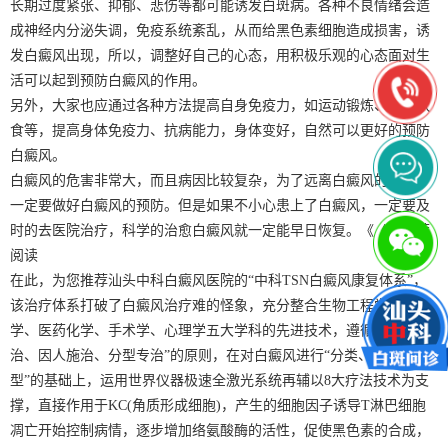
长期过度紧张、抑郁、悲伤等都可能诱发白斑病。各种不良情绪会造
成神经内分泌失调，免疫系统紊乱，从而给黑色素细胞造成损害，诱
发白癜风出现，所以，调整好自己的心态，用积极乐观的心态面对生
活可以起到预防白癜风的作用。
另外，大家也应通过各种方法提高自身免疫力，如运动锻炼、正常饮
食等，提高身体免疫力、抗病能力，身体变好，自然可以更好的预防
白癜风。
白癜风的危害非常大，而且病因比较复杂，为了远离白癜风的伤害，
一定要做好白癜风的预防。但是如果不小心患上了白癜风，一定要及
时的去医院治疗，科学的治愈白癜风就一定能早日恢复。《《《推荐
阅读
在此，为您推荐汕头中科白癜风医院的“中科TSN白癜风康复体系”，
该治疗体系打破了白癜风治疗难的怪象，充分整合生物工程学、物理
学、医药化学、手术学、心理学五大学科的先进技术，遵循“辨证施
治、因人施治、分型专治”的原则，在对白癜风进行“分类、分期、分
型”的基础上，运用世界仪器极速全激光系统再辅以8大疗法技术为支
撑，直接作用于KC(角质形成细胞)，产生的细胞因子诱导T淋巴细胞
凋亡开始控制病情，逐步增加络氨酸酶的活性，促使黑色素的合成，