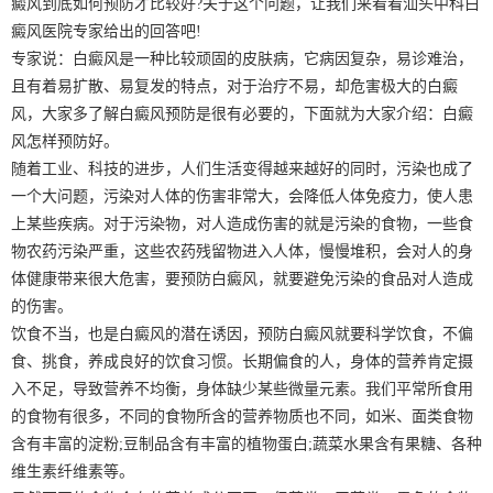
癜风到底如何预防才比较好?关于这个问题，让我们来看看汕头中科白
癜风医院专家给出的回答吧!
专家说：白癜风是一种比较顽固的皮肤病，它病因复杂，易诊难治，
且有着易扩散、易复发的特点，对于治疗不易，却危害极大的白癜
风，大家多了解白癜风预防是很有必要的，下面就为大家介绍：白癜
风怎样预防好。
随着工业、科技的进步，人们生活变得越来越好的同时，污染也成了
一个大问题，污染对人体的伤害非常大，会降低人体免疫力，使人患
上某些疾病。对于污染物，对人造成伤害的就是污染的食物，一些食
物农药污染严重，这些农药残留物进入人体，慢慢堆积，会对人的身
体健康带来很大危害，要预防白癜风，就要避免污染的食品对人造成
的伤害。
饮食不当，也是白癜风的潜在诱因，预防白癜风就要科学饮食，不偏
食、挑食，养成良好的饮食习惯。长期偏食的人，身体的营养肯定摄
入不足，导致营养不均衡，身体缺少某些微量元素。我们平常所食用
的食物有很多，不同的食物所含的营养物质也不同，如米、面类食物
含有丰富的淀粉;豆制品含有丰富的植物蛋白;蔬菜水果含有果糖、各种
维生素纤维素等。