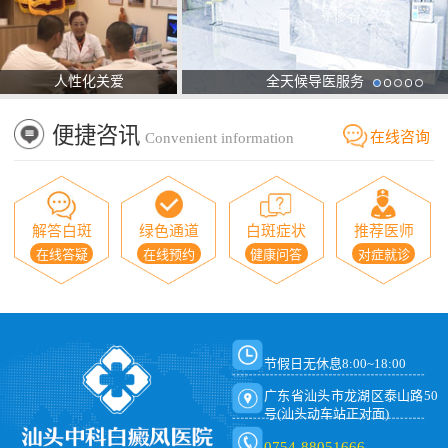
人性化关爱
全天候导医服务
便捷咨讯
在线咨询
Convenient information
解答白斑
绿色通道
白斑症状
推荐医师
在线答疑
在线预约
健康问答
对症就诊
节假日无休息8:00~18:00
广东省汕头市龙湖区泰山路50
号(汕头动车站正对面)
0754-88051666