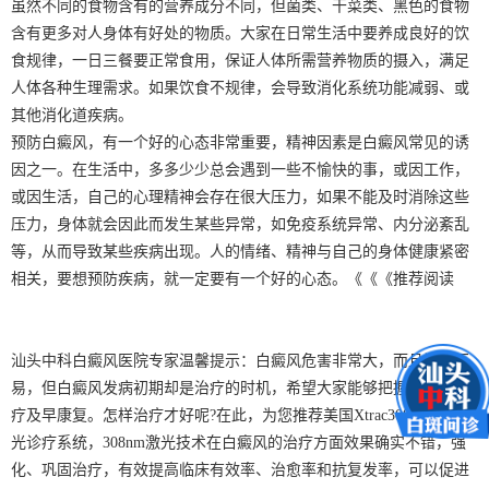
虽然不同的食物含有的营养成分不同，但菌类、干菜类、黑色的食物
含有更多对人身体有好处的物质。大家在日常生活中要养成良好的饮
食规律，一日三餐要正常食用，保证人体所需营养物质的摄入，满足
人体各种生理需求。如果饮食不规律，会导致消化系统功能减弱、或
其他消化道疾病。
预防白癜风，有一个好的心态非常重要，精神因素是白癜风常见的诱
因之一。在生活中，多多少少总会遇到一些不愉快的事，或因工作，
或因生活，自己的心理精神会存在很大压力，如果不能及时消除这些
压力，身体就会因此而发生某些异常，如免疫系统异常、内分泌紊乱
等，从而导致某些疾病出现。人的情绪、精神与自己的身体健康紧密
相关，要想预防疾病，就一定要有一个好的心态。《《《推荐阅读
汕头中科白癜风医院专家温馨提示：白癜风危害非常大，而且治疗不
易，但白癜风发病初期却是治疗的时机，希望大家能够把握，及时治
疗及早康复。怎样治疗才好呢?在此，为您推荐美国Xtrac308nm极速激
光诊疗系统，308nm激光技术在白癜风的治疗方面效果确实不错，强
化、巩固治疗，有效提高临床有效率、治愈率和抗复发率，可以促进