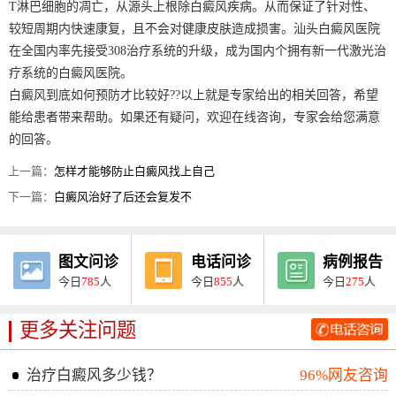
T淋巴细胞的凋亡，从源头上根除白癜风疾病。从而保证了针对性、
较短周期内快速康复，且不会对健康皮肤造成损害。汕头白癜风医院
在全国内率先接受308治疗系统的升级，成为国内个拥有新一代激光治
疗系统的白癜风医院。
白癜风到底如何预防才比较好??以上就是专家给出的相关回答，希望
能给患者带来帮助。如果还有疑问，欢迎在线咨询，专家会给您满意
的回答。
上一篇：
怎样才能够防止白癜风找上自己
下一篇：
白癜风治好了后还会复发不
图文问诊
电话问诊
病例报告
今日
785
人
今日
855
人
今日
275
人
更多关注问题
治疗白癜风多少钱？
96%网友咨询