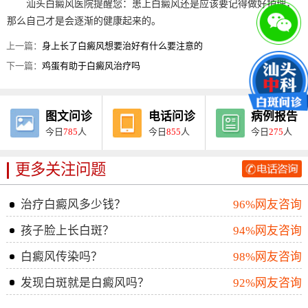
汕头白癜风医院提醒您：患上白癜风还是应该要记得做好护理，
那么自己才是会逐渐的健康起来的。
上一篇：
身上长了白癜风想要治好有什么要注意的
下一篇：
鸡蛋有助于白癜风治疗吗
图文问诊
电话问诊
病例报告
今日
785
人
今日
855
人
今日
275
人
更多关注问题
治疗白癜风多少钱？
96%网友咨询
孩子脸上长白斑？
94%网友咨询
白癜风传染吗？
98%网友咨询
发现白斑就是白癜风吗？
92%网友咨询