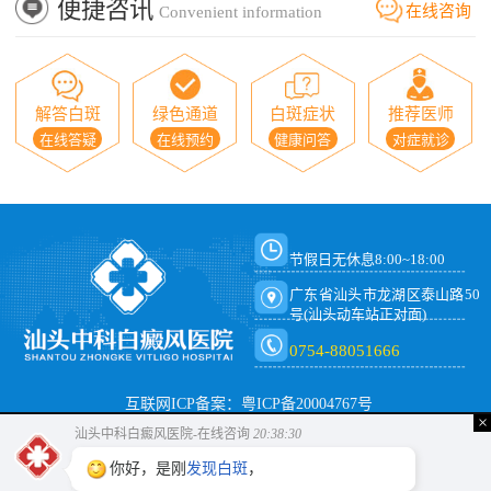
便捷咨讯
在线咨询
Convenient information
解答白斑
绿色通道
白斑症状
推荐医师
在线答疑
在线预约
健康问答
对症就诊
节假日无休息8:00~18:00
广东省汕头市龙湖区泰山路50
号(汕头动车站正对面)
0754-88051666
互联网ICP备案：粤ICP备20004767号
×
汕头中科白癜风医院-在线咨询
20:38:30
你好，是刚
发现白斑
，还