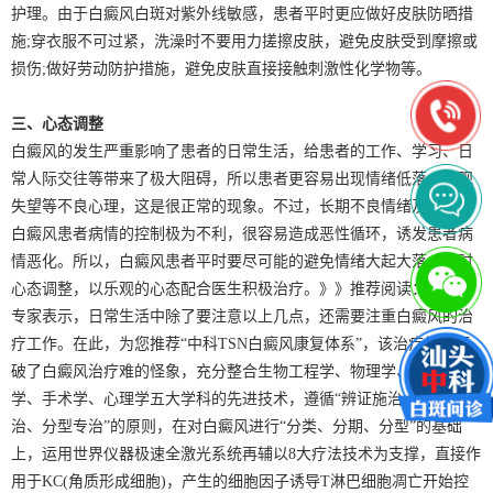
护理。由于白癜风白斑对紫外线敏感，患者平时更应做好皮肤防晒措
施;穿衣服不可过紧，洗澡时不要用力搓擦皮肤，避免皮肤受到摩擦或
损伤;做好劳动防护措施，避免皮肤直接接触刺激性化学物等。
三、心态调整
白癜风的发生严重影响了患者的日常生活，给患者的工作、学习、日
常人际交往等带来了极大阻碍，所以患者更容易出现情绪低落、悲观
失望等不良心理，这是很正常的现象。不过，长期不良情绪及心理对
白癜风患者病情的控制极为不利，很容易造成恶性循环，诱发患者病
情恶化。所以，白癜风患者平时要尽可能的避免情绪大起大落，及时
心态调整，以乐观的心态配合医生积极治疗。》》推荐阅读：
专家表示，日常生活中除了要注意以上几点，还需要注重白癜风的治
疗工作。在此，为您推荐“中科TSN白癜风康复体系”，该治疗体系打
破了白癜风治疗难的怪象，充分整合生物工程学、物理学、医药化
学、手术学、心理学五大学科的先进技术，遵循“辨证施治、因人施
治、分型专治”的原则，在对白癜风进行“分类、分期、分型”的基础
上，运用世界仪器极速全激光系统再辅以8大疗法技术为支撑，直接作
用于KC(角质形成细胞)，产生的细胞因子诱导T淋巴细胞凋亡开始控