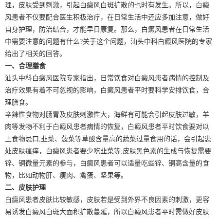
理，皮肤受到刺激，引起白癜风白斑扩散的也时有发生。所以，白癜
风患者不仅要配合医生积极治疗，在日常生活中还应多加注意，做好
自身护理，防治结合，才能早日康复。那么，白癜风患者在日常生活
中需要注意的问题有什么?关于这个问题，汕头中科白癜风医院的专家
给出了相关的回答。
一、合理膳食
汕头中科白癜风医院专家指出，日常饮食对白癜风患者病情的控制及
治疗效果有着不可忽视的影响，白癜风患者平时要科学安排饮食，合
理膳食。
辛辣性食物对肠胃及皮肤刺激性大，海鲜有可能会引起皮肤过敏，羊
肉等发物不利于白癜风患者病情的恢复，白癜风患者平时饮食要对以
上食物忌口;韭菜、菠菜等草酸含量高的蔬菜过量食用的话，会引起患
处皮肤瘙痒，白癜风患者要少吃韭菜等;皮肤黑色素的生成与恢复需要
锌、铜微量元素的参与，白癜风患者可以适量吃些锌、铜高含量的食
物，比如动物肝、瘦肉、禽蛋、坚果等。
二、皮肤护理
白癜风患者皮肤比较敏感，皮肤若是受到外界不良因素的刺激，更容
易诱发白癜风白斑大面积扩散蔓延，所以白癜风患者平时需做好皮肤