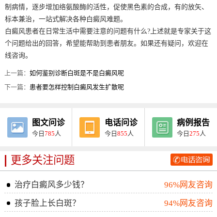
制病情，逐步增加络氨酸酶的活性，促使黑色素的合成，有的放矢、
标本兼治，一站式解决各种白癜风难题。
白癜风患者在日常生活中需要注意的问题有什么?上述就是专家关于这
个问题给出的回答，希望能帮助到患者朋友。如果还有疑问，欢迎在
线咨询。
上一篇：
如何鉴别诊断白斑是不是白癜风呢
下一篇：
患者要怎样控制白癜风发生扩散呢
图文问诊
电话问诊
病例报告
今日
785
人
今日
855
人
今日
275
人
更多关注问题
治疗白癜风多少钱？
96%网友咨询
孩子脸上长白斑？
94%网友咨询