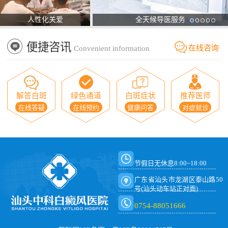
人性化关爱
全天候导医服务
便捷咨讯
在线咨询
Convenient information
解答白斑
绿色通道
白斑症状
推荐医师
在线答疑
在线预约
健康问答
对症就诊
节假日无休息8:00~18:00
广东省汕头市龙湖区泰山路50
号(汕头动车站正对面)
0754-88051666