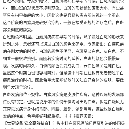
白斑不规则。专家介绍说：白癜风疾病在早期的时候，白斑的面积较
小，而白斑的形状呈不规则现象。白斑的形状犹如硬币大小，有些甚
至只有指甲盖般的大小，因此这也是容易被患者所忽视的一个重点。
这个阶段的白癜风是较好治疗的，一般在接受正规的治疗之后，白斑
都会彻底的康复。
白斑颜色不明显。白癜风疾病在早期的时候，除了通过白斑的形状来
辨别之外，患者还可以通过白斑的颜色来确定。专家指出：白癜风疾
病在刚发病的时候，白斑的颜色不明显，白斑呈淡白色、灰白色，不
细看一般很难辨别。而随着疾病时间的延长，白斑的颜色会慢慢呈
现。发病时间越久，白斑的颜色会变成乳白、云白色甚至是纯白色，
虽然这个时期白斑很容易辨别，但是这个时期往往也有患者错过了白
癜风治疗的时机。因此希望大家能够随时关注自己身体的皮肤，要做
到早发现早治疗。
白斑发病部位不规律。白癜风疾病是皮肤性疾病，这种疾病的发病部
位没有特定，也就是说身体的任何部位均可出现白斑。但是白癜风尤
其常见发病于身体的背部、四肢、脸部、颈部等等，这些也是白癜风
发病的特点，希望能够引起重视。《《《推荐阅读：
【世界设备 安全高效祛白】
汕头中科白癜风医院斥巨资引进的美国极