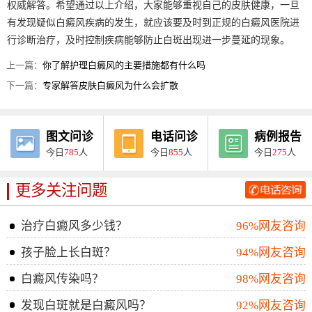
权威解答。希望通过以上介绍，大家能够重视自己的皮肤健康，一旦
有发现疑似白癜风疾病的发生，就应该要及时到正规的白癜风医院进
行诊断治疗，及时控制疾病能够防止白斑出现进一步蔓延的现象。
上一篇：
你了解护理白癜风的主要措施都有什么吗
下一篇：
专家解答皮肤白癜风为什么会扩散
图文问诊
电话问诊
病例报告
今日
785
人
今日
855
人
今日
275
人
更多关注问题
治疗白癜风多少钱？
96%网友咨询
孩子脸上长白斑？
94%网友咨询
白癜风传染吗？
98%网友咨询
发现白斑就是白癜风吗？
92%网友咨询