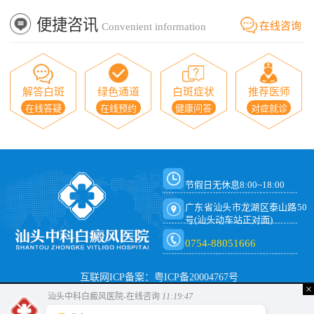
便捷咨讯
在线咨询
Convenient information
解答白斑
绿色通道
白斑症状
推荐医师
在线答疑
在线预约
健康问答
对症就诊
节假日无休息8:00~18:00
广东省汕头市龙湖区泰山路50
号(汕头动车站正对面)
0754-88051666
互联网ICP备案：粤ICP备20004767号
×
汕头中科白癜风医院-在线咨询
11:19:47