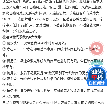
速全激光诊疗系统是目前国内外治疗白癜风的选择。此项治疗技术通
过激光光束作用于白癜风患处，促进T淋巴细胞凋亡，从病原上彻底
解决白癜风对皮肤的破坏问题，无痛抗复发。该系统治疗有效率为
98.5%，一次照射后24-48小时即可见效，且适合各种类型的白斑，治
疗中无任何毒副作用，尤其适用于不适合长期服药、不适合做黑色素
种植、孕妇及儿童患者。
极速全激光系统的6大优势：
① 见效快：一次照射后24-48小时即可见效。
② 疗程短：一个疗程即可基本康复，传统疗法疗程均在2至数年不
等。
③ 费用低：极速全激光系统从治疗至痊愈时间有限，全程治疗可以轻
松享有。
④ 抗复发：愈后不易复发是308激光区别于传统治疗的亮点之一。
⑤ 更安全：传统疗法有致皮肤肿瘤的危险，极速全激光系统只治病不
伤皮肤。
⑥ 特便捷：接受极速全激光系统，照射前无需过多准备，正式照射轻
松20秒即可。
早期白癜风白斑发病是什么样的?上述内容就是专家对相关问题给出的