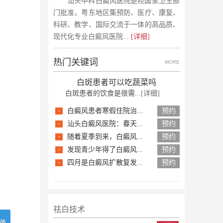
汕头中科白癜风医院是经国家卫生部
门批准，粤东地区集预防、医疗、康复、
科研、教学、国际交流于一体的高品质、
现代化专业白癜风医院
... [详细]
热门关键词
MORE
白斑患者可以吃蔬菜吗
白斑患者的饮食是很需...
[详细]
·
白癜风患者寒假住院治...
预约
·
汕头白癜风医院：春天...
预约
·
随着夏季到来，白癜风...
预约
·
发现青少年得了白癜风...
预约
·
四月是白癜风扩散复发...
预约
祛白技术