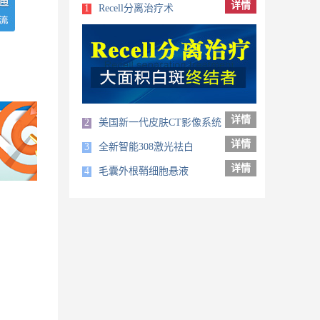
详情
1
Recell分离治疗术
详情
2
美国新一代皮肤CT影像系统
详情
3
全新智能308激光祛白
详情
4
毛囊外根鞘细胞悬液