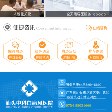
人性化关爱
全天候导医服务
便捷咨讯
在线咨询
Convenient information
解答白斑
绿色通道
白斑症状
推荐医师
在线答疑
在线预约
健康问答
对症就诊
节假日无休息8:00~18:00
广东省汕头市龙湖区泰山路50
号(汕头动车站正对面)
0754-88051666