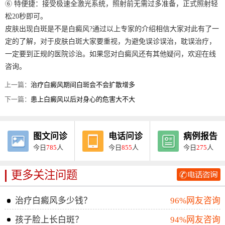
⑥ 特便捷：接受极速全激光系统，照射前无需过多准备，正式照射轻
松20秒即可。
皮肤出现白斑是不是白癜风?通过以上专家的介绍相信大家对此有了一
定的了解，对于皮肤白斑大家要重视，为避免误诊误治，耽误治疗，
一定要到正规的医院诊治。如果您对白癜风还有其他疑问，欢迎在线
咨询。
上一篇：
治疗白癜风期间白斑会不会扩散增多
下一篇：
患上白癜风以后对身心的危害大不大
图文问诊
电话问诊
病例报告
今日
785
人
今日
855
人
今日
275
人
更多关注问题
治疗白癜风多少钱？
96%网友咨询
孩子脸上长白斑？
94%网友咨询