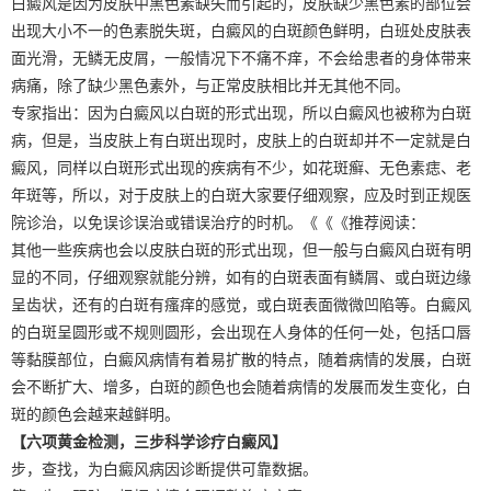
白癜风是因为皮肤中黑色素缺失而引起的，皮肤缺少黑色素的部位会
出现大小不一的色素脱失斑，白癜风的白斑颜色鲜明，白班处皮肤表
面光滑，无鳞无皮屑，一般情况下不痛不痒，不会给患者的身体带来
病痛，除了缺少黑色素外，与正常皮肤相比并无其他不同。
专家指出：因为白癜风以白斑的形式出现，所以白癜风也被称为白斑
病，但是，当皮肤上有白斑出现时，皮肤上的白斑却并不一定就是白
癜风，同样以白斑形式出现的疾病有不少，如花斑癣、无色素痣、老
年斑等，所以，对于皮肤上的白斑大家要仔细观察，应及时到正规医
院诊治，以免误诊误治或错误治疗的时机。《《《推荐阅读：
其他一些疾病也会以皮肤白斑的形式出现，但一般与白癜风白斑有明
显的不同，仔细观察就能分辨，如有的白斑表面有鳞屑、或白斑边缘
呈齿状，还有的白斑有瘙痒的感觉，或白斑表面微微凹陷等。白癜风
的白斑呈圆形或不规则圆形，会出现在人身体的任何一处，包括口唇
等黏膜部位，白癜风病情有着易扩散的特点，随着病情的发展，白斑
会不断扩大、增多，白斑的颜色也会随着病情的发展而发生变化，白
斑的颜色会越来越鲜明。
【六项黄金检测，三步科学诊疗白癜风】
步，查找，为白癜风病因诊断提供可靠数据。