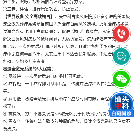
第二步，跟踪，根据病情合理调整治疗方案。
第三步，评估，进行康复巩固，防止复发。
【世界设备 安全高效祛白】
汕头中科白癜风医院斥巨资引进的美国极
速全激光诊疗系统是目前国内外治疗白癜风的选择。此项治疗技术通
过激光光束作用于白癜风患处，促进T淋巴细胞凋亡，从病原上彻底
解决白癜风对皮肤的破坏问题，无痛抗复发。该系统治疗有效率为
98.5%，一次照射后24-48小时即可见效，且适合各种类型的白斑，治
疗中无任何毒副作用，尤其适用于不适合长期服药、不适合做黑色素
种植、孕妇及儿童患者。
极速全激光系统的6大优势：
① 见效快：一次照射后24-48小时即可见效。
② 疗程短：一个疗程即可基本康复，传统疗法疗程均在2至数年不
等。
③ 费用低：极速全激光系统从治疗至痊愈时间有限，全程治疗可以轻
松享有。
④ 抗复发：愈后不易复发是308激光区别于传统治疗的亮点之一。
⑤ 更安全：传统疗法有致皮肤肿瘤的危险，极速全激光系统只治病不
伤皮肤。