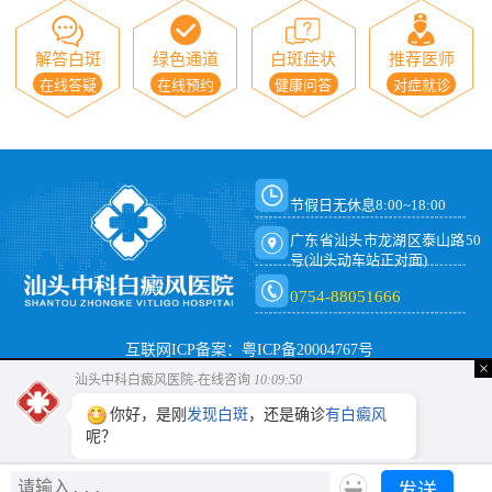
解答白斑
绿色通道
白斑症状
推荐医师
在线答疑
在线预约
健康问答
对症就诊
节假日无休息8:00~18:00
广东省汕头市龙湖区泰山路50
号(汕头动车站正对面)
0754-88051666
互联网ICP备案：粤ICP备20004767号
×
汕头中科白癜风医院-在线咨询
10:09:51
你好，是刚
发现白斑
，还是确诊
有白癜风
呢？
发送