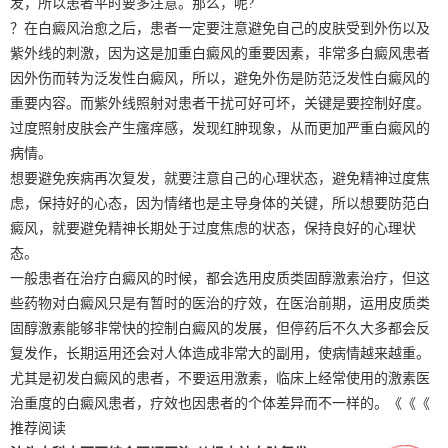
发，所以患者平时要多注意。那么，呢?
？在白癜风治愈之后，患者一定要注意避免自己的皮肤受到外伤以及
紫外线的刺激，因为这是加重白癜风的重要因素，非常多白癜风患者
因外伤而转为泛发性白癜风，所以，避免外伤是防范泛发性白癜风的
重要内容。而紫外线照射对患者干扰可好可坏，关键是要控制好度。
过度照射皮肤会产生瘙痒感，发现红肿现象，从而更加严重白癜风的
病情。
想要避免疾病再次复发，就要注意自己的心理状态，避免精神过度焦
虑，保持好的心态，因为情绪也是主导身体的关键，所以想要防范白
癜风，就要避免精神长期处于过度焦虑的状态，保持良好的心理状
态。
一般患者在治疗白癜风的时候，都会选用皮质类固醇激素治疗，但这
些药物对白癜风只是有暂时的医治的疗效，在医治前期，运用皮质类
固醇激素能够非常快的控制白癜风的发展，但停药后不久大多都会反
复发作，长期运用还会对人体造成非常大的副用，使病情越来越重。
尤其是初发白癜风的患者，不要运用激素，临床上经常使用的激素医
治重度的白癜风患者，疗效也因患者的个体差异而不一样的。《《《
推荐阅读