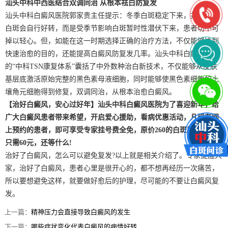
汕头中科中西医结合双调同治 从根本祛白防复发
汕头中科白癜风医院郭家贵主任提示：冬季白斑稳定下来，并不表示
白斑会自行好转，而是受季节影响白斑暂时性潜伏下来，患者切不可
掉以轻心。但，如能在这一时期选择正确的治疗方法，不仅能够达到
快速治愈的目的，还能提高白癜风防复发几率。汕头中科白癜风医院
的“中科TSN康复体系”囊括了中外数种治白新技术，不仅能够从皮肤
基层底激活原始完整的黑色素母液细胞，同时能够使黑色素细胞的土
壤角元细胞得到修复，双调同治，从根本治愈白癜风。
【治好白癜风，安心过好年】汕头中科白癜风医院为了喜迎新年，给
广大白癜风患者带来希望，开启爱心援助，看病优惠活动，凡现在网
上预约的患者，即可享受专家挂号费全免，原价260的白斑检测，现在
只需60元，还等什么!
治好了白癜风，怎么可以避免复发?以上就是相关介绍了。专家提醒大
家，治好了白癜风，患者心里是很开心的，都不想再经历一次痛苦，
所以要想避免这样，就要做好愈后的护理，尽可能的不要让白癜风复
发。
上一篇：
精神压力会直接导致白癜风的发生
下一篇：
哪些症状变化代表白癜风的病情好转