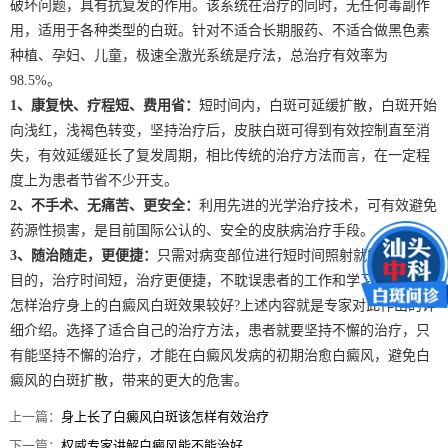
破坏问题，具有抗复发的作用。该系统在治疗的同时，无任何毒副作
用，适用于各种类型的白斑。针对不适合长期服药、不适合做黑色素
种植、孕妇、儿童，极速全激光系统是疗法，总治疗有效率为
98.5%。
1、康复快、疗程短、费用省：
短时间内，白斑可延缓扩散，白斑开始
向浅红，浅褐色转变，坚持治疗后，皮肤白斑可得到有效控制直至消
失，有效延缓延长了复发周期，相比传统的治疗方法而言，在一定程
度上为患者节省不少开支。
2、不手术、无痛苦、更安全：
利用先进的光学治疗技术，可有效避免
药源性损害，是目前国际公认的、安全的皮肤病治疗手段。
3、随治随走，更便捷：
只需对病变部位进行短时间照射就能达到治疗
目的，治疗时间短，治疗更便捷，不耽误患者的工作和学习生活。
怎样治疗身上的白癜风白斑效果较好?上述内容就是专家对此作出的详
细介绍。选择了适合自己的治疗方法，患者就要坚持不懈的治疗，只
有能坚持不懈的治疗，才能在白癜风发病的初期治愈白癜风，避免白
癜风的白斑扩散，带来的更大的危害。
上一篇：
身上长了白癜风白斑该怎样有效治疗
下一篇：
权威专家讲解白癜风能不能治好