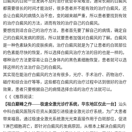
白癜风的白斑一旦发病不及时治疗就会非常难治，通常长期的白癜风
都需要很长的时间才能治好，很多患者并不能有效的治疗白癜风，还
会让白癜风的病情久治不愈，变的越来越严重，所以患者要找到有效
的治疗白癜风的方法，进而有效的治疗自己的白癜风。
要想找到适合自己的治疗方法，患者首先要了解自己的病情，确定自
己的白癜风发病的原因，所以就要患者加强对白癜风的了解。白癜风
是一种色素缺失的皮肤疾病，治疗白癜风就是为了让患者的白斑部位
的色素能尽快的恢复，所以选择白癜风治疗方法的目的也是一样的。
哪种治疗方法更容易让自己身体内的黑色素细胞恢复，患者就可以选
择这样的方法治疗自己的白癜风。
其实现在能治疗白癜风的方法有很多，光疗、手术治疗、药物治疗、
磁疗和综合治疗等等，这些都在白癜风的治疗过程中达到很好的治疗
效果，患者只要根据自己的病情选择合适的治疗方法就可以。
《《《推荐阅读：
【祛白巅峰之作——极速全激光诊疗系统，华东地区仅此一台】
汕头
中科白癜风医院斥巨资从美国引进极速全激光诊疗系统，为广大患者
带来福音。通过极速全激光系统激光光束直接作用于白斑部位，促进
T淋巴细胞凋亡，即针对白癜风的发病原因，从根本上解决白癜风的