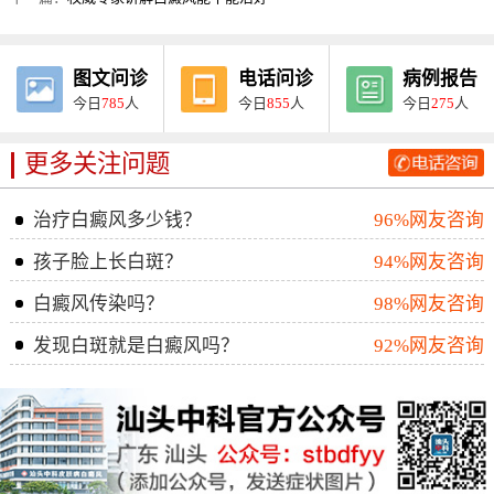
图文问诊
电话问诊
病例报告
今日
785
人
今日
855
人
今日
275
人
更多关注问题
治疗白癜风多少钱？
96%网友咨询
孩子脸上长白斑？
94%网友咨询
白癜风传染吗？
98%网友咨询
发现白斑就是白癜风吗？
92%网友咨询