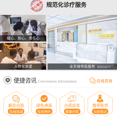
规范化诊疗服务
细心、耐心、责任心
人性化关爱
全天候导医服务
便捷咨讯
在线咨询
Convenient information
解答白斑
绿色通道
白斑症状
推荐医师
在线答疑
在线预约
健康问答
对症就诊