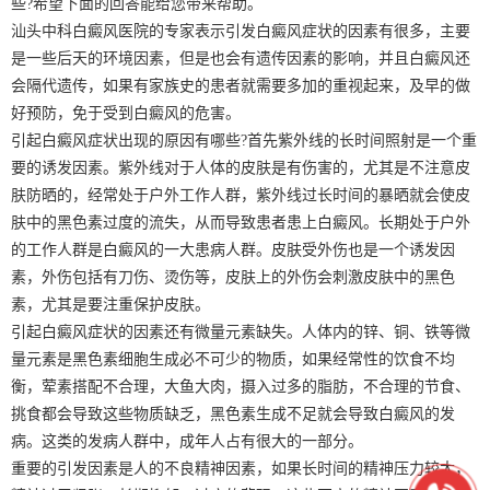
些?希望下面的回答能给您带来帮助。
汕头中科白癜风医院的专家表示引发白癜风症状的因素有很多，主要
是一些后天的环境因素，但是也会有遗传因素的影响，并且白癜风还
会隔代遗传，如果有家族史的患者就需要多加的重视起来，及早的做
好预防，免于受到白癜风的危害。
引起白癜风症状出现的原因有哪些?首先紫外线的长时间照射是一个重
要的诱发因素。紫外线对于人体的皮肤是有伤害的，尤其是不注意皮
肤防晒的，经常处于户外工作人群，紫外线过长时间的暴晒就会使皮
肤中的黑色素过度的流失，从而导致患者患上白癜风。长期处于户外
的工作人群是白癜风的一大患病人群。皮肤受外伤也是一个诱发因
素，外伤包括有刀伤、烫伤等，皮肤上的外伤会刺激皮肤中的黑色
素，尤其是要注重保护皮肤。
引起白癜风症状的因素还有微量元素缺失。人体内的锌、铜、铁等微
量元素是黑色素细胞生成必不可少的物质，如果经常性的饮食不均
衡，荤素搭配不合理，大鱼大肉，摄入过多的脂肪，不合理的节食、
挑食都会导致这些物质缺乏，黑色素生成不足就会导致白癜风的发
病。这类的发病人群中，成年人占有很大的一部分。
重要的引发因素是人的不良精神因素，如果长时间的精神压力较大，