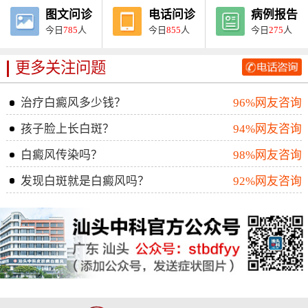
图文问诊
电话问诊
病例报告
今日
785
人
今日
855
人
今日
275
人
更多关注问题
治疗白癜风多少钱？
96%网友咨询
孩子脸上长白斑？
94%网友咨询
白癜风传染吗？
98%网友咨询
发现白斑就是白癜风吗？
92%网友咨询