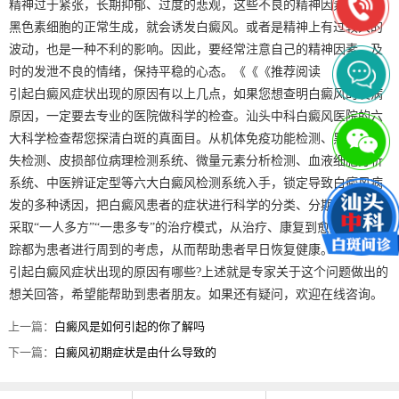
精神过于紧张，长期抑郁、过度的悲观，这些不良的精神因素不利于
黑色素细胞的正常生成，就会诱发白癜风。或者是精神上有过较大的
波动，也是一种不利的影响。因此，要经常注意自己的精神因素，及
时的发泄不良的情绪，保持平稳的心态。《《《推荐阅读
引起白癜风症状出现的原因有以上几点，如果您想查明白癜风的发病
原因，一定要去专业的医院做科学的检查。汕头中科白癜风医院的六
大科学检查帮您探清白斑的真面目。从机体免疫功能检测、黑色素脱
失检测、皮损部位病理检测系统、微量元素分析检测、血液细胞分析
系统、中医辨证定型等六大白癜风检测系统入手，锁定导致白癜风病
发的多种诱因，把白癜风患者的症状进行科学的分类、分期、分型。
采取“一人多方”“一患多专”的治疗模式，从治疗、康复到愈后巩固跟
踪都为患者进行周到的考虑，从而帮助患者早日恢复健康。
引起白癜风症状出现的原因有哪些?上述就是专家关于这个问题做出的
想关回答，希望能帮助到患者朋友。如果还有疑问，欢迎在线咨询。
上一篇：
白癜风是如何引起的你了解吗
下一篇：
白癜风初期症状是由什么导致的