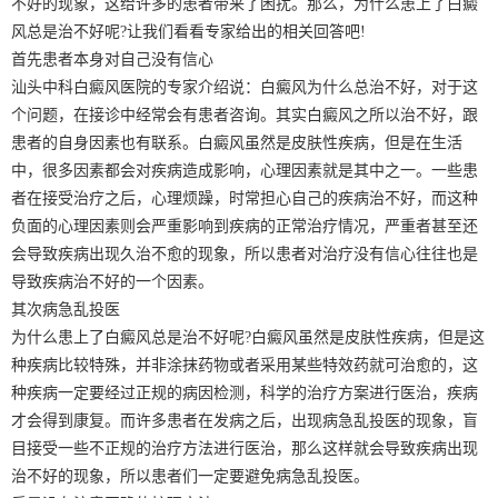
不好的现象，这给许多的患者带来了困扰。那么，为什么患上了白癜
风总是治不好呢?让我们看看专家给出的相关回答吧!
首先患者本身对自己没有信心
汕头中科白癜风医院的专家介绍说：白癜风为什么总治不好，对于这
个问题，在接诊中经常会有患者咨询。其实白癜风之所以治不好，跟
患者的自身因素也有联系。白癜风虽然是皮肤性疾病，但是在生活
中，很多因素都会对疾病造成影响，心理因素就是其中之一。一些患
者在接受治疗之后，心理烦躁，时常担心自己的疾病治不好，而这种
负面的心理因素则会严重影响到疾病的正常治疗情况，严重者甚至还
会导致疾病出现久治不愈的现象，所以患者对治疗没有信心往往也是
导致疾病治不好的一个因素。
其次病急乱投医
为什么患上了白癜风总是治不好呢?白癜风虽然是皮肤性疾病，但是这
种疾病比较特殊，并非涂抹药物或者采用某些特效药就可治愈的，这
种疾病一定要经过正规的病因检测，科学的治疗方案进行医治，疾病
才会得到康复。而许多患者在发病之后，出现病急乱投医的现象，盲
目接受一些不正规的治疗方法进行医治，那么这样就会导致疾病出现
治不好的现象，所以患者们一定要避免病急乱投医。