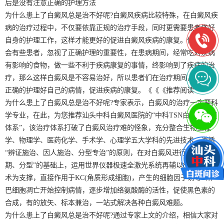
后是没有注意正确的护理方法
为什么患上了白癜风总是治不好呢?白癜风疾病比较特殊，在白癜风疾
病的治疗过程中，不仅要依靠正规的治疗手段，同时更需要患者做好
自身的护理工作，这样才能更好的促进白癜风疾病的康复。但是往往
会有些患者，忽视了正确护理的重要性，在患病期间，经常吃对疾病
有影响的食物，做一些不利于疾病康复的事情，终影响到了疾病的治
疗，那么这样白癜风是不容易治好，所以患者们在治疗期间，一定要
正确的护理好自己的病情，促进疾病的康复。《《《推荐阅读
为什么患上了白癜风总是治不好呢?专家表示，白癜风的治疗一定要科
学专业，在此，为您推荐汕头中科白癜风医院的“中科TSN白癜风康复
体系”，该治疗体系打破了白癜风治疗难的怪象，充分整合生物工程
学、物理学、医药化学、手术学、心理学五大学科的先进技术，遵循
“辨证施治、因人施治、分型专治”的原则，在对白癜风进行“分类、分
期、分型”的基础上，运用世界仪器极速全激光系统再辅以8大疗法技
术为支撑，直接作用于KC(角质形成细胞)，产生的细胞因子诱导T淋
巴细胞凋亡开始控制病情，逐步增加络氨酸酶的活性，促使黑色素的
合成，有的放矢、标本兼治，一站式解决各种白癜风难题。
为什么患上了白癜风总是治不好呢?通过专家上文的介绍，相信大家对