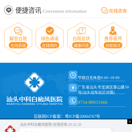
便捷咨讯
在线咨询
Convenient information
解答白斑
绿色通道
白斑症状
推荐医师
在线答疑
在线预约
健康问答
对症就诊
节假日无休息8:00~18:00
广东省汕头市龙湖区泰山路50
号(汕头动车站正对面)
0754-88051666
互联网ICP备案：粤ICP备20004767号
×
汕头中科白癜风医院-在线咨询
20:32:20